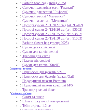
Fashion food bag (тренд 2025)
Сумочки для квітів малі "Рифлені"
Сумочки для великі "Рифлені"
Сумочки великі "Метелики"
Сумочки маленькі "Метелики"
Прозорі сумки 21/11/H27 см (Art. 93702)
Прозорі сумки 24/12/Н26 см (art. 93602)
Прозорі сумки 25/22/Н25 см (art. 93802)
Прозорі сумки 25/15/Н30 см (art. 91803)
Fashion flower bag (тренд 2025)
Сумки для квітів малі
Сумки для квітів великі
Трапеції для квітів
Пакети під орхідеї
Сумки для квітів "Small"
Переноски та бокси
Переноски для букетів S/M/L
Переноски для букетів (крафт/білі)
Подарункові пакети Premium
Подарункові пакети крафтові M/S
Траспортувальні бокси
Стрічки та зав'язки
Скотч та анкор
Шпагат джутовий натуральний
Тейп стрічка 1,2 см