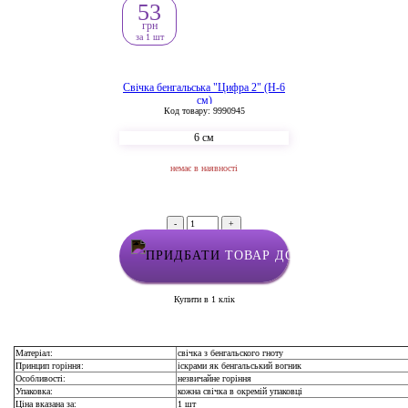
53
грн
за 1 шт
Свічка бенгальська "Цифра 2" (H-6
см)
Код товару: 9990945
6 см
немає в наявності
-
+
ТОВАР ДОДАНО У КОШИК
Купити в 1 клік
Матеріал:
свічка з бенгальского гноту
Принцип горіння:
іскрами як бенгальський вогник
Особливості:
незвичайне горіння
Упаковка:
кожна свічка в окремій упаковці
Ціна вказана за:
1 шт