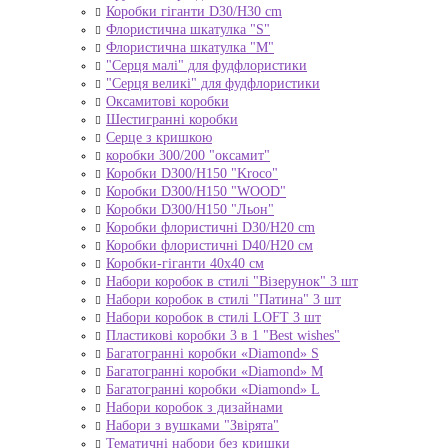
Коробки гіганти D30/H30 cm
Флористична шкатулка "S"
Флористична шкатулка "М"
"Серця малі" для фудфлористики
"Серця великі" для фудфлористики
Оксамитові коробки
Шестигранні коробки
Серце з кришкою
коробки 300/200 "оксамит"
Коробки D300/H150 "Kroco"
Коробки D300/H150 "WOOD"
Коробки D300/H150 "Льон"
Коробки флористичні D30/H20 cm
Коробки флористичні D40/H20 cм
Коробки-гіганти 40x40 см
Набори коробок в стилі "Візерунок" 3 шт
Набори коробок в стилі "Патина" 3 шт
Набори коробок в стилі LOFT 3 шт
Пластикові коробки 3 в 1 "Best wishes"
Багатогранні коробки «Diamond» S
Багатогранні коробки «Diamond» M
Багатогранні коробки «Diamond» L
Набори коробок з дизайнами
Набори з вушками "Звірята"
Тематичні набори без кришки