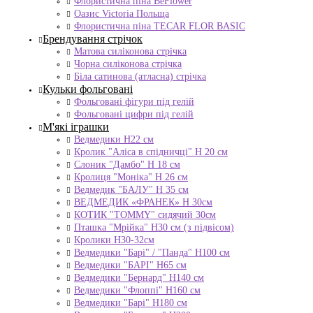
Флористична піна BeFlower
Оазис Victoria Польща
Флористична піна TECAR FLOR BASIC
Брендування стрічок
Матова силіконова стрічка
Чорна силіконова стрічка
Біла сатинова (атласна) стрічка
Кульки фольговані
Фольговані фігури під гелій
Фольговані цифри під гелій
М'які іграшки
Ведмедики H22 см
Кролик "Аліса в спідничці" Н 20 см
Слоник "Дамбо" Н 18 см
Кролиця "Моніка" Н 26 см
Ведмедик "БАЛУ" Н 35 см
ВЕДМЕДИК «ФРАНЕК» H 30см
КОТИК "ТОMMY" сидячий 30см
Пташка "Мрійка" Н30 см (з підвісом)
Кролики Н30-32см
Ведмедики "Барі" / "Панда" Н100 см
Ведмедики "БАРІ" Н65 см
Ведмедики "Бернард" Н140 см
Ведмедики "Флоппі" Н160 см
Ведмедики "Барі" Н180 см