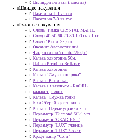
Циліндричні вази (пластик)
Швидке пакування
Пакети на 1-3 квітки
Пакети на 7-9 квіток
Рулонне пакування
Слюда "Рамка CRYSTAL MATTE"
Слюда 40-50-60-70-80-100 см / 1 кг
Слюда "Квіти України"
Оксамит флористичний
Флористичний папір "Лофт"
Калька однотонна 50м.
Плівка Premium Brillance
Калька однотонна
Калька "Смужка широка"
Калька "Клітинка"
Калька з малюнком «КАФІН»
калька з рамкою
Калька "Смужка тонка"
Білий/бурий крафт папір
Калька "Перламутровий кант"
Перламутр "Diamond Silk" мат
Перламутр "GRADIENT"
Перламутр "LUX" глянець
Перламутр "LUX" 2-х стор
Крафт папір "Соти"