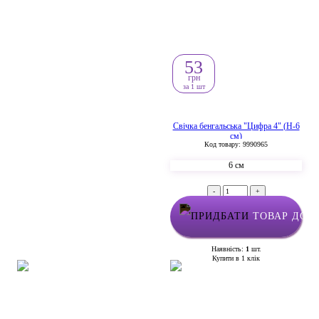
53
грн
за 1 шт
Свічка бенгальська "Цифра 4" (H-6
см)
Код товару: 9990965
6 см
-
+
ТОВАР ДОД
Наявність:
1
шт.
Купити в 1 клік