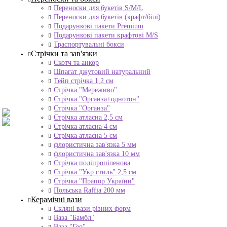
Переноски для букетів S/M/L
Переноски для букетів (крафт/білі)
Подарункові пакети Premium
Подарункові пакети крафтові M/S
Траспортувальні бокси
Стрічки та зав'язки
Скотч та анкор
Шпагат джутовий натуральний
Тейп стрічка 1,2 см
Стрічка "Мереживо"
Стрічка "Органза+однотон"
Стрічка "Органза"
Стрічка атласна 2,5 см
Стрічка атласна 4 см
Стрічка атласна 5 см
флористична зав'язка 5 мм
флористична зав'язка 10 мм
Стрічка поліпропіленова
Стрічка "Укр стиль" 2,5 см
Стрічка "Прапор України"
Польська Raffia 200 мм
Керамічні вази
Скляні вази різних форм
Ваза "Бамбл"
Ваза "Гео"