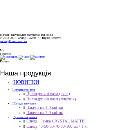
ГРАФІК РОБОТИ
ПН-ПТ: 9:00-18:00
СБ-НД: ВИХІДНИЙ
Магазин пакувальних матеріалів для квітів
© 2018-2024 Packing Flowers. All Rights Reserved.
packingflowers.com.ua
Ми
в мережі
Каталог
Наша продукція
НОВИНКИ
Циліндричні вази
Циліндричні вази (скло)
Циліндричні вази (пластик)
Швидке пакування
Пакети на 1-3 квітки
Пакети на 7-9 квіток
Рулонне пакування
Слюда "Рамка CRYSTAL MATTE"
Слюда 40-50-60-70-80-100 см / 1 кг