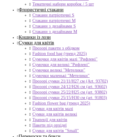
Тематичні набори коробок / 5 шт
Флористичні стакани
Стакани патріотичні S
Стакани патріотичні М
Стакани з дизайнами S
Стакани з дизайнами М
Кошики із лози
Сумки для квітів
Прозорі пакети з обідком
Fashion food bag (тренд 2025)
Сумочки для квітів малі "Рифлені"
Сумочки для великі "Рифлені"
Сумочки великі "Метелики"
Сумочки маленькі "Метелики"
Прозорі сумки 21/11/H27 см (Art. 93702)
Прозорі сумки 24/12/Н26 см (art. 93602)
Прозорі сумки 25/22/Н25 см (art. 93802)
Прозорі сумки 25/15/Н30 см (art. 91803)
Fashion flower bag (тренд 2025)
Сумки для квітів малі
Сумки для квітів великі
Трапеції для квітів
Пакети під орхідеї
Сумки для квітів "Small"
Переноски та бокси