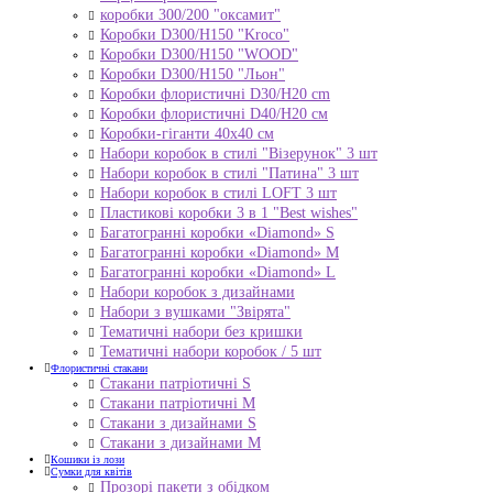
коробки 300/200 "оксамит"
Коробки D300/H150 "Kroco"
Коробки D300/H150 "WOOD"
Коробки D300/H150 "Льон"
Коробки флористичні D30/H20 cm
Коробки флористичні D40/H20 cм
Коробки-гіганти 40x40 см
Набори коробок в стилі "Візерунок" 3 шт
Набори коробок в стилі "Патина" 3 шт
Набори коробок в стилі LOFT 3 шт
Пластикові коробки 3 в 1 "Best wishes"
Багатогранні коробки «Diamond» S
Багатогранні коробки «Diamond» M
Багатогранні коробки «Diamond» L
Набори коробок з дизайнами
Набори з вушками "Звірята"
Тематичні набори без кришки
Тематичні набори коробок / 5 шт
Флористичні стакани
Стакани патріотичні S
Стакани патріотичні М
Стакани з дизайнами S
Стакани з дизайнами М
Кошики із лози
Сумки для квітів
Прозорі пакети з обідком