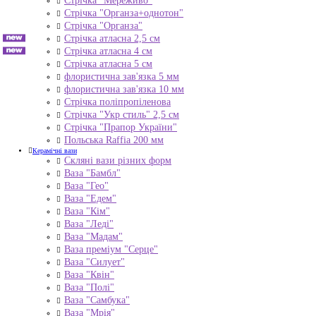
Стрічка "Мереживо"
Стрічка "Органза+однотон"
Стрічка "Органза"
Стрічка атласна 2,5 см
Стрічка атласна 4 см
Стрічка атласна 5 см
флористична зав'язка 5 мм
флористична зав'язка 10 мм
Стрічка поліпропіленова
Стрічка "Укр стиль" 2,5 см
Стрічка "Прапор України"
Польська Raffia 200 мм
Керамічні вази
Скляні вази різних форм
Ваза "Бамбл"
Ваза "Гео"
Ваза "Едем"
Ваза "Кім"
Ваза "Леді"
Ваза "Мадам"
Ваза преміум "Серце"
Ваза "Силует"
Ваза "Квін"
Ваза "Полі"
Ваза "Самбука"
Ваза "Мрія"