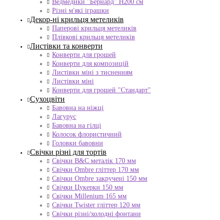
Ведмедики "Бернард" Н200 см
Різні м'які іграшки
Декор-ні крильця метеликів
Паперові крильця метеликів
Плівкові крильця метеликів
Листівки та конверти
Конверти для грошей
Конверти для композицій
Листівки міні з тисненням
Листівки міні
Конверти для грошей "Стандарт"
Сухоцвіти
Бавовна на ніжці
Лагурус
Бавовна на гілці
Колосок флористичний
Головки бавовни
Свічки різні для тортів
Свічки B&C металік 170 мм
Свічки Ombre гліттер 170 мм
Свічки Ombre закручені 150 мм
Свічки Цукерки 150 мм
Свічки Millenium 165 мм
Свічки Twister гліттер 120 мм
Свічки різні/холодні фонтани