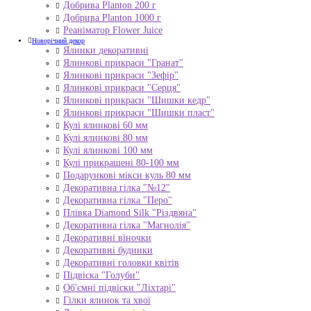
Добрива Planton 200 г
Добрива Planton 1000 г
Реаніматор Flower Juice
Новорічний декор
Ялинки декоративні
Ялинкові прикраси "Гранат"
Ялинкові прикраси "Зефір"
Ялинкові прикраси "Серця"
Ялинкові прикраси "Шишки кедр"
Ялинкові прикраси "Шишки пласт"
Кулі ялинкові 60 мм
Кулі ялинкові 80 мм
Кулі ялинкові 100 мм
Кулі прикрашені 80-100 мм
Подарункові мікси куль 80 мм
Декоративна гілка "№12"
Декоративна гілка "Перо"
Плівка Diamond Silk "Різдвяна"
Декоративна гілка "Магнолія"
Декоративні віночки
Декоративні будинки
Декоративні головки квітів
Підвіска "Голуби"
Об'ємні підвіски "Ліхтарі"
Гілки ялинок та хвої