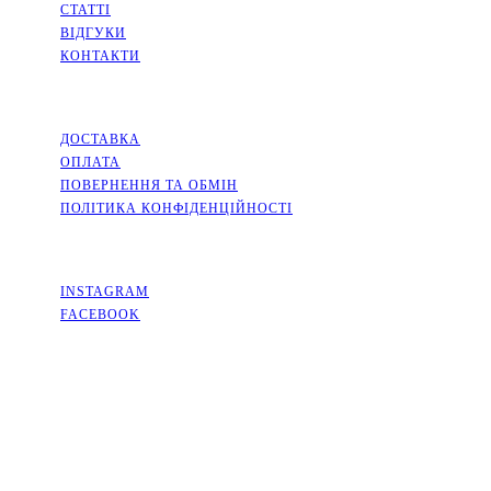
СТАТТІ
ВІДГУКИ
КОНТАКТИ
ІНФОРМАЦІЯ
ДОСТАВКА
ОПЛАТА
ПОВЕРНЕННЯ ТА ОБМІН
ПОЛІТИКА КОНФІДЕНЦІЙНОСТІ
СОЦМЕРЕЖІ
INSTAGRAM
FACEBOOK
КОНТАКТИ
КИЇВСЬКА ОБЛАСТЬ, МІСТО СОФІЇВСЬКА БОРЩАГІВКА,
ВУЛИЦЯ КИЇВСЬКА, 2А
+38(063)526-99-49
PACKINGFLOWERS@UKR.NET