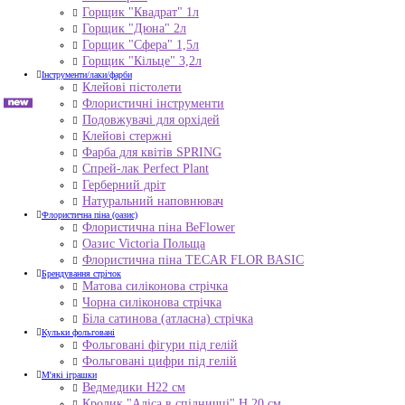
Горщик "Квадрат" 1л
Горщик "Дюна" 2л
Горщик "Сфера" 1,5л
Горщик "Кільце" 3,2л
Інструменти/лаки/фарби
Клейові пістолети
Флористичні інструменти
Подовжувачі для орхідей
Клейові стержні
Фарба для квітів SPRING
Спрей-лак Perfect Plant
Герберний дріт
Натуральний наповнювач
Флористична піна (оазис)
Флористична піна BeFlower
Оазис Victoria Польща
Флористична піна TECAR FLOR BASIC
Брендування стрічок
Матова силіконова стрічка
Чорна силіконова стрічка
Біла сатинова (атласна) стрічка
Кульки фольговані
Фольговані фігури під гелій
Фольговані цифри під гелій
М'які іграшки
Ведмедики H22 см
Кролик "Аліса в спідничці" Н 20 см