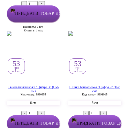
-
+
ТОВАР ДОДАНО У КОШИК
Наявність:
7
шт.
Купити в 1 клік
53
53
грн
грн
за 1 шт
за 1 шт
Свічка бенгальська "Цифра 3" (H-6
Свічка бенгальська "Цифра 9" (H-6
см)
см)
Код товару: 9990955
Код товару: 9991015
6 см
6 см
-
+
-
+
ТОВАР ДОДАНО У КОШИК
ТОВАР ДОД