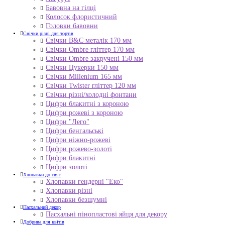
Бавовна на гілці
Колосок флористичний
Головки бавовни
Свічки різні для тортів
Свічки B&C металік 170 мм
Свічки Ombre гліттер 170 мм
Свічки Ombre закручені 150 мм
Свічки Цукерки 150 мм
Свічки Millenium 165 мм
Свічки Twister гліттер 120 мм
Свічки різні/холодні фонтани
Цифри блакитні з короною
Цифри рожеві з короною
Цифри "Лего"
Цифри бенгальські
Цифри ніжно-рожеві
Цифри рожево-золоті
Цифри блакитні
Цифри золоті
Хлопавки до свят
Хлопавки гендерні "Еко"
Хлопавки різні
Хлопавки безшумні
Пасхальний декор
Пасхальні пінопластові яйця для декору
Добрива для квітів