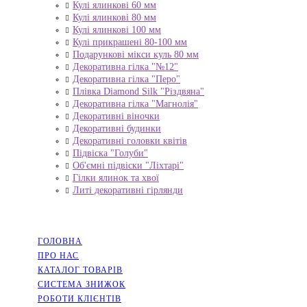
Кулі ялинкові 60 мм
Кулі ялинкові 80 мм
Кулі ялинкові 100 мм
Кулі прикрашені 80-100 мм
Подарункові мікси куль 80 мм
Декоративна гілка "№12"
Декоративна гілка "Перо"
Плівка Diamond Silk "Різдвяна"
Декоративна гілка "Магнолія"
Декоративні віночки
Декоративні будинки
Декоративні головки квітів
Підвіска "Голуби"
Об'ємні підвіски "Ліхтарі"
Гілки ялинок та хвої
Литі декоративні гірлянди
НАВІГАЦІЯ
ГОЛОВНА
ПРО НАС
КАТАЛОГ ТОВАРІВ
СИСТЕМА ЗНИЖОК
РОБОТИ КЛІЄНТІВ