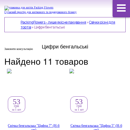
Сучасний простір для квіткового та подарункового бізнесу
PackingFlowers - лише якісне пакування
»
Свічки різні для
тортів
»
Цифри бенгальські
Цифри бенгальські
Замовити консультацію
Найдено 11 товаров
53
53
грн
грн
за 1 шт
за 1 шт
Свічка бенгальська "Цифра 7" (H-6
Свічка бенгальська "Цифра 5" (H-6
см)
см)