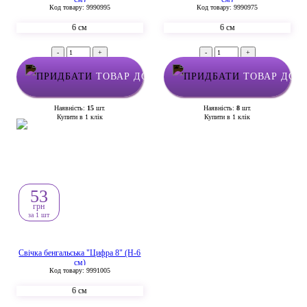
Код товару: 9990995
Код товару: 9990975
6 см
6 см
-
+
-
+
ТОВАР ДОДАНО У КОШИК
ТОВАР ДОД
Наявність:
15
шт.
Наявність:
8
шт.
Купити в 1 клік
Купити в 1 клік
53
грн
за 1 шт
Свічка бенгальська "Цифра 8" (H-6
см)
Код товару: 9991005
6 см