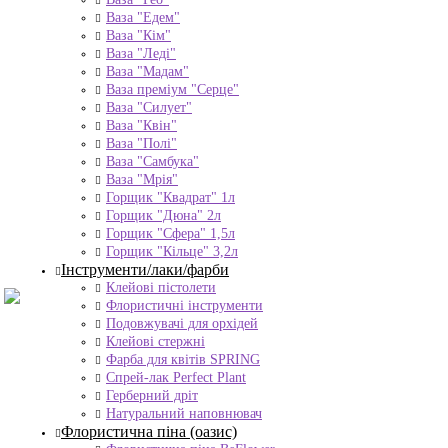
Ваза "Едем"
Ваза "Кім"
Ваза "Леді"
Ваза "Мадам"
Ваза преміум "Серце"
Ваза "Силует"
Ваза "Квін"
Ваза "Полі"
Ваза "Самбука"
Ваза "Мрія"
Горщик "Квадрат" 1л
Горщик "Дюна" 2л
Горщик "Сфера" 1,5л
Горщик "Кільце" 3,2л
Інструменти/лаки/фарби
Клейові пістолети
Флористичні інструменти
Подовжувачі для орхідей
Клейові стержні
Фарба для квітів SPRING
Спрей-лак Perfect Plant
Герберний дріт
Натуральний наповнювач
Флористична піна (оазис)