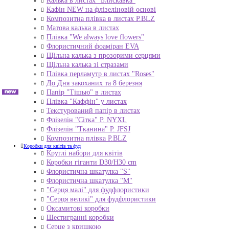
Калька в листах "Блискавка"
Кафін NEW на флізеліновій основі
Композитна плівка в листах Р.BLZ
Матова калька в листах
Плівка "We always love flowers"
Флористичний фоаміран EVA
Щільна калька з прозорими серцями
Щільна калька зі стразами
Плівка перламутр в листах "Roses"
До Дня закоханих та 8 березня
Папір "Тішью" в листах
Плівка "Каффін" у листах
Текстурований папір в листах
Флізелін "Сітка" P. NYXL
Флізелін "Тканина" P. JFSJ
Композитна плівка Р.BLZ
Коробки для квітів та фуд
Круглі набори для квітів
Коробки гіганти D30/H30 cm
Флористична шкатулка "S"
Флористична шкатулка "М"
"Серця малі" для фудфлористики
"Серця великі" для фудфлористики
Оксамитові коробки
Шестигранні коробки
Серце з кришкою