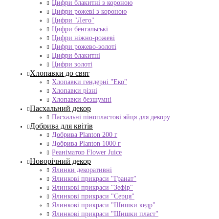
Цифри блакитні з короною
Цифри рожеві з короною
Цифри "Лего"
Цифри бенгальські
Цифри ніжно-рожеві
Цифри рожево-золоті
Цифри блакитні
Цифри золоті
Хлопавки до свят
Хлопавки гендерні "Еко"
Хлопавки різні
Хлопавки безшумні
Пасхальний декор
Пасхальні пінопластові яйця для декору
Добрива для квітів
Добрива Planton 200 г
Добрива Planton 1000 г
Реаніматор Flower Juice
Новорічний декор
Ялинки декоративні
Ялинкові прикраси "Гранат"
Ялинкові прикраси "Зефір"
Ялинкові прикраси "Серця"
Ялинкові прикраси "Шишки кедр"
Ялинкові прикраси "Шишки пласт"