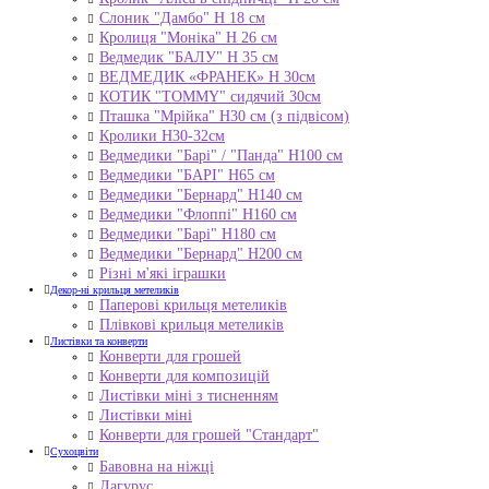
Слоник "Дамбо" Н 18 см
Кролиця "Моніка" Н 26 см
Ведмедик "БАЛУ" Н 35 см
ВЕДМЕДИК «ФРАНЕК» H 30см
КОТИК "ТОMMY" сидячий 30см
Пташка "Мрійка" Н30 см (з підвісом)
Кролики Н30-32см
Ведмедики "Барі" / "Панда" Н100 см
Ведмедики "БАРІ" Н65 см
Ведмедики "Бернард" Н140 см
Ведмедики "Флоппі" Н160 см
Ведмедики "Барі" Н180 см
Ведмедики "Бернард" Н200 см
Різні м'які іграшки
Декор-ні крильця метеликів
Паперові крильця метеликів
Плівкові крильця метеликів
Листівки та конверти
Конверти для грошей
Конверти для композицій
Листівки міні з тисненням
Листівки міні
Конверти для грошей "Стандарт"
Сухоцвіти
Бавовна на ніжці
Лагурус