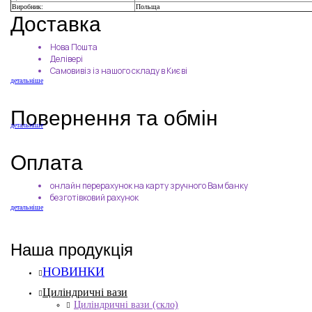
Виробник:
Польща
Доставка
Нова Пошта
Делівері
Самовивіз із нашого складу в Києві
детальніше
Повернення та обмін
детальніше
Оплата
онлайн перерахунок на карту зручного Вам банку
безготівковий рахунок
детальніше
Наша продукція
НОВИНКИ
Циліндричні вази
Циліндричні вази (скло)