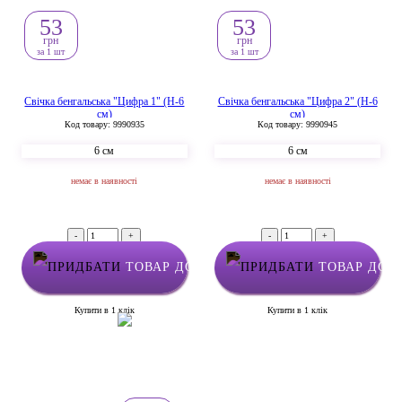
53
53
грн
грн
за 1 шт
за 1 шт
Свічка бенгальська "Цифра 1" (H-6
Свічка бенгальська "Цифра 2" (H-6
см)
см)
Код товару: 9990935
Код товару: 9990945
6 см
6 см
немає в наявності
немає в наявності
-
+
-
+
ТОВАР ДОДАНО У КОШИК
ТОВАР ДОД
Купити в 1 клік
Купити в 1 клік