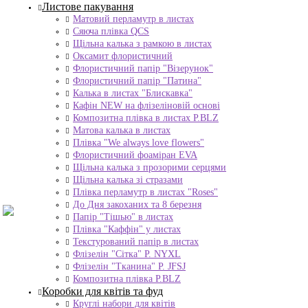
Листове пакування
Матовий перламутр в листах
Сяюча плівка QCS
Щільна калька з рамкою в листах
Оксамит флористичний
Флористичний папір "Візерунок"
Флористичний папір "Патина"
Калька в листах "Блискавка"
Кафін NEW на флізеліновій основі
Композитна плівка в листах Р.BLZ
Матова калька в листах
Плівка "We always love flowers"
Флористичний фоаміран EVA
Щільна калька з прозорими серцями
Щільна калька зі стразами
Плівка перламутр в листах "Roses"
До Дня закоханих та 8 березня
Папір "Тішью" в листах
Плівка "Каффін" у листах
Текстурований папір в листах
Флізелін "Сітка" P. NYXL
Флізелін "Тканина" P. JFSJ
Композитна плівка Р.BLZ
Коробки для квітів та фуд
Круглі набори для квітів