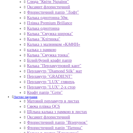
Слюда "Квіти України"
Оксамит флористичний
Флористичний папір "Лофт"
Калька однотонна 50м.
Плівка Premium Brillance
Калька однотонна
Калька "Смужка широка"
Калька "Клітинка"
Калька з малюнком «КАФІН»
калька з рамкою
Калька "Смужка тонка"
Білий/бурий крафт папір
Калька "Перламутровий кант"
Перламутр "Diamond Silk" мат
Перламутр "GRADIENT"
Перламутр "LUX" глянець
Перламутр "LUX" 2-х стор
Крафт папір "Соти"
Листове пакування
Матовий перламутр в листах
Сяюча плівка QCS
Щільна калька з рамкою в листах
Оксамит флористичний
Флористичний папір "Візерунок"
Флористичний папір "Патина"