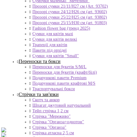
Сумочки маленькі "Метелики"
Прозорі сумки 21/11/H27 см (Art. 93702)
Прозорі сумки 24/12/Н26 см (art. 93602)
Прозорі сумки 25/22/Н25 см (art. 93802)
Прозорі сумки 25/15/Н30 см (art. 91803)
Fashion flower bag (тренд 2025)
Сумки для квітів малі
Сумки для квітів великі
Трапеції для квітів
Пакети під орхідеї
Сумки для квітів "Small"
Переноски та бокси
Переноски для букетів S/M/L
Переноски для букетів (крафт/білі)
Подарункові пакети Premium
Подарункові пакети крафтові M/S
Траспортувальні бокси
Стрічки та зав'язки
Скотч та анкор
Шпагат джутовий натуральний
Тейп стрічка 1,2 см
Стрічка "Мереживо"
Стрічка "Органза+однотон"
Стрічка "Органза"
Стрічка атласна 2,5 см