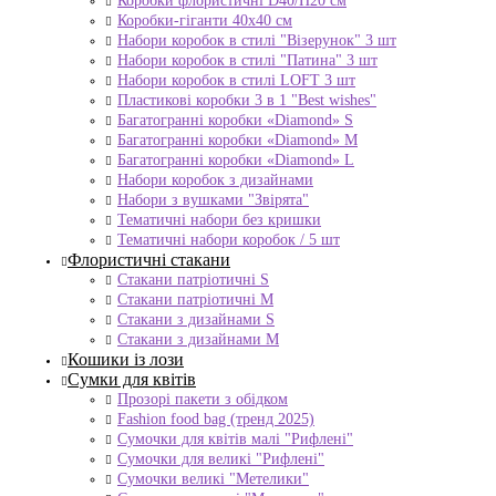
Коробки флористичні D40/H20 cм
Коробки-гіганти 40x40 см
Набори коробок в стилі "Візерунок" 3 шт
Набори коробок в стилі "Патина" 3 шт
Набори коробок в стилі LOFT 3 шт
Пластикові коробки 3 в 1 "Best wishes"
Багатогранні коробки «Diamond» S
Багатогранні коробки «Diamond» M
Багатогранні коробки «Diamond» L
Набори коробок з дизайнами
Набори з вушками "Звірята"
Тематичні набори без кришки
Тематичні набори коробок / 5 шт
Флористичні стакани
Стакани патріотичні S
Стакани патріотичні М
Стакани з дизайнами S
Стакани з дизайнами М
Кошики із лози
Сумки для квітів
Прозорі пакети з обідком
Fashion food bag (тренд 2025)
Сумочки для квітів малі "Рифлені"
Сумочки для великі "Рифлені"
Сумочки великі "Метелики"