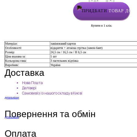
-
+
ТОВАР ДОД
Купити в 1 клік
Матеріал:
ламінований картон
Особливості:
відкриття + атласна стрічка (замок-бант)
Розмір:
24,5 см / 16,5 см / Н 6,5 см
Ціна вказана за:
1 шт
Кольорова гама:
3 пастельних відтінка
Виробник:
Україна
Доставка
Нова Пошта
Делівері
Самовивіз із нашого складу в Києві
детальніше
Повернення та обмін
детальніше
Оплата