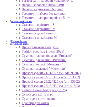
Багатогранні коробки «Diamond» L
Набори коробок з дизайнами
Набори з вушками "Звірята"
Тематичні набори без кришки
Тематичні набори коробок / 5 шт
Флористичні стакани
Стакани патріотичні S
Стакани патріотичні М
Стакани з дизайнами S
Стакани з дизайнами М
Кошики із лози
Сумки для квітів
Прозорі пакети з обідком
Fashion food bag (тренд 2025)
Сумочки для квітів малі "Рифлені"
Сумочки для великі "Рифлені"
Сумочки великі "Метелики"
Сумочки маленькі "Метелики"
Прозорі сумки 21/11/H27 см (Art. 93702)
Прозорі сумки 24/12/Н26 см (art. 93602)
Прозорі сумки 25/22/Н25 см (art. 93802)
Прозорі сумки 25/15/Н30 см (art. 91803)
Fashion flower bag (тренд 2025)
Сумки для квітів малі
Сумки для квітів великі
Трапеції для квітів