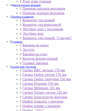
Різні м'які іграшки
Декор-ні крильця метеликів
Паперові крильця метеликів
Плівкові крильця метеликів
Листівки та конверти
Конверти для грошей
Конверти для композицій
Листівки міні з тисненням
Листівки міні
Конверти для грошей "Стандарт"
Сухоцвіти
Бавовна на ніжці
Лагурус
Бавовна на гілці
Колосок флористичний
Головки бавовни
Свічки різні для тортів
Свічки B&C металік 170 мм
Свічки Ombre гліттер 170 мм
Свічки Ombre закручені 150 мм
Свічки Цукерки 150 мм
Свічки Millenium 165 мм
Свічки Twister гліттер 120 мм
Свічки різні/холодні фонтани
Цифри блакитні з короною
Цифри рожеві з короною
Цифри "Лего"