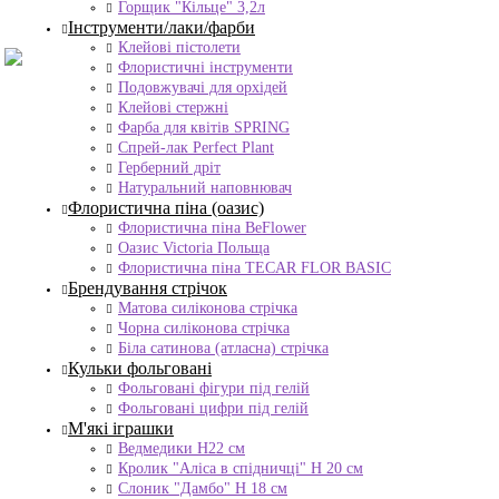
Горщик "Кільце" 3,2л
Інструменти/лаки/фарби
Клейові пістолети
Флористичні інструменти
Подовжувачі для орхідей
Клейові стержні
Фарба для квітів SPRING
Спрей-лак Perfect Plant
Герберний дріт
Натуральний наповнювач
Флористична піна (оазис)
Флористична піна BeFlower
Оазис Victoria Польща
Флористична піна TECAR FLOR BASIC
Брендування стрічок
Матова силіконова стрічка
Чорна силіконова стрічка
Біла сатинова (атласна) стрічка
Кульки фольговані
Фольговані фігури під гелій
Фольговані цифри під гелій
М'які іграшки
Ведмедики H22 см
Кролик "Аліса в спідничці" Н 20 см
Слоник "Дамбо" Н 18 см