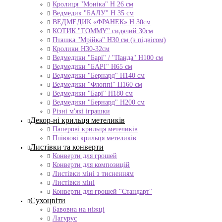
Кролиця "Моніка" Н 26 см
Ведмедик "БАЛУ" Н 35 см
ВЕДМЕДИК «ФРАНЕК» H 30см
КОТИК "ТОMMY" сидячий 30см
Пташка "Мрійка" Н30 см (з підвісом)
Кролики Н30-32см
Ведмедики "Барі" / "Панда" Н100 см
Ведмедики "БАРІ" Н65 см
Ведмедики "Бернард" Н140 см
Ведмедики "Флоппі" Н160 см
Ведмедики "Барі" Н180 см
Ведмедики "Бернард" Н200 см
Різні м'які іграшки
Декор-ні крильця метеликів
Паперові крильця метеликів
Плівкові крильця метеликів
Листівки та конверти
Конверти для грошей
Конверти для композицій
Листівки міні з тисненням
Листівки міні
Конверти для грошей "Стандарт"
Сухоцвіти
Бавовна на ніжці
Лагурус