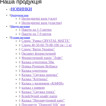
Наша продукція
НОВИНКИ
Циліндричні вази
Циліндричні вази (скло)
Циліндричні вази (пластик)
Швидке пакування
Пакети на 1-3 квітки
Пакети на 7-9 квіток
Рулонне пакування
Слюда "Рамка CRYSTAL MATTE"
Слюда 40-50-60-70-80-100 см / 1 кг
Слюда "Квіти України"
Оксамит флористичний
Флористичний папір "Лофт"
Калька однотонна 50м.
Плівка Premium Brillance
Калька однотонна
Калька "Смужка широка"
Калька "Клітинка"
Калька з малюнком «КАФІН»
калька з рамкою
Калька "Смужка тонка"
Білий/бурий крафт папір
Калька "Перламутровий кант"
Перламутр "Diamond Silk" мат