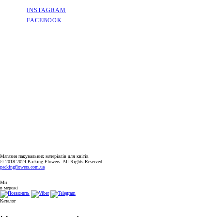
INSTAGRAM
FACEBOOK
КОНТАКТИ
КИЇВСЬКА ОБЛАСТЬ, МІСТО СОФІЇВСЬКА БОРЩАГІВКА,
ВУЛИЦЯ КИЇВСЬКА, 2А
+38(063)526-99-49
PACKINGFLOWERS@UKR.NET
ГРАФІК РОБОТИ
ПН-ПТ: 9:00-18:00
СБ-НД: ВИХІДНИЙ
Магазин пакувальних матеріалів для квітів
© 2018-2024 Packing Flowers. All Rights Reserved.
packingflowers.com.ua
Ми
в мережі
Каталог