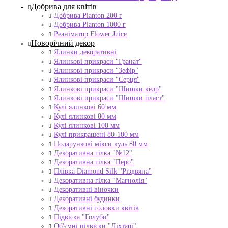
Добрива для квітів
Добрива Planton 200 г
Добрива Planton 1000 г
Реаніматор Flower Juice
Новорічний декор
Ялинки декоративні
Ялинкові прикраси "Гранат"
Ялинкові прикраси "Зефір"
Ялинкові прикраси "Серця"
Ялинкові прикраси "Шишки кедр"
Ялинкові прикраси "Шишки пласт"
Кулі ялинкові 60 мм
Кулі ялинкові 80 мм
Кулі ялинкові 100 мм
Кулі прикрашені 80-100 мм
Подарункові мікси куль 80 мм
Декоративна гілка "№12"
Декоративна гілка "Перо"
Плівка Diamond Silk "Різдвяна"
Декоративна гілка "Магнолія"
Декоративні віночки
Декоративні будинки
Декоративні головки квітів
Підвіска "Голуби"
Об'ємні підвіски "Ліхтарі"