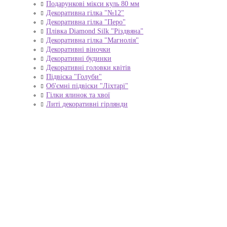
Подарункові мікси куль 80 мм
Декоративна гілка "№12"
Декоративна гілка "Перо"
Плівка Diamond Silk "Різдвяна"
Декоративна гілка "Магнолія"
Декоративні віночки
Декоративні будинки
Декоративні головки квітів
Підвіска "Голуби"
Об'ємні підвіски "Ліхтарі"
Гілки ялинок та хвої
Литі декоративні гірлянди