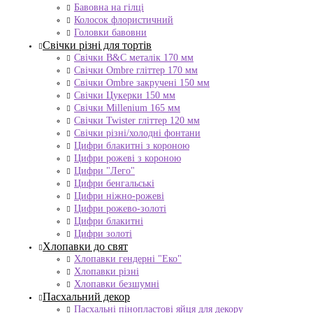
Бавовна на гілці
Колосок флористичний
Головки бавовни
Свічки різні для тортів
Свічки B&C металік 170 мм
Свічки Ombre гліттер 170 мм
Свічки Ombre закручені 150 мм
Свічки Цукерки 150 мм
Свічки Millenium 165 мм
Свічки Twister гліттер 120 мм
Свічки різні/холодні фонтани
Цифри блакитні з короною
Цифри рожеві з короною
Цифри "Лего"
Цифри бенгальські
Цифри ніжно-рожеві
Цифри рожево-золоті
Цифри блакитні
Цифри золоті
Хлопавки до свят
Хлопавки гендерні "Еко"
Хлопавки різні
Хлопавки безшумні
Пасхальний декор
Пасхальні пінопластові яйця для декору