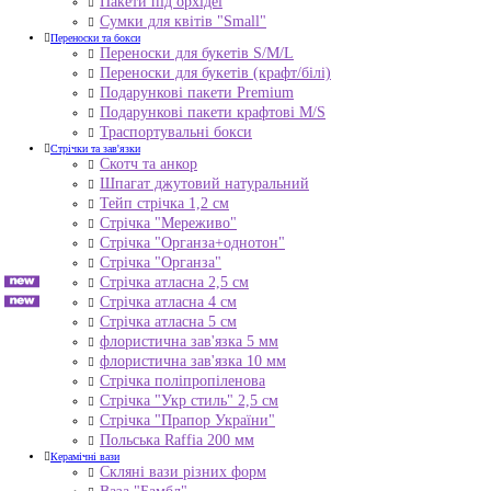
Пакети під орхідеї
Сумки для квітів "Small"
Переноски та бокси
Переноски для букетів S/M/L
Переноски для букетів (крафт/білі)
Подарункові пакети Premium
Подарункові пакети крафтові M/S
Траспортувальні бокси
Стрічки та зав'язки
Скотч та анкор
Шпагат джутовий натуральний
Тейп стрічка 1,2 см
Стрічка "Мереживо"
Стрічка "Органза+однотон"
Стрічка "Органза"
Стрічка атласна 2,5 см
Стрічка атласна 4 см
Стрічка атласна 5 см
флористична зав'язка 5 мм
флористична зав'язка 10 мм
Стрічка поліпропіленова
Стрічка "Укр стиль" 2,5 см
Стрічка "Прапор України"
Польська Raffia 200 мм
Керамічні вази
Скляні вази різних форм