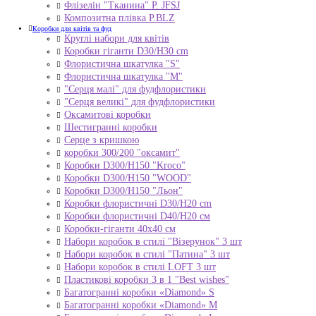
Флізелін "Тканина" P. JFSJ
Композитна плівка Р.BLZ
Коробки для квітів та фуд
Круглі набори для квітів
Коробки гіганти D30/H30 cm
Флористична шкатулка "S"
Флористична шкатулка "М"
"Серця малі" для фудфлористики
"Серця великі" для фудфлористики
Оксамитові коробки
Шестигранні коробки
Серце з кришкою
коробки 300/200 "оксамит"
Коробки D300/H150 "Kroco"
Коробки D300/H150 "WOOD"
Коробки D300/H150 "Льон"
Коробки флористичні D30/H20 cm
Коробки флористичні D40/H20 cм
Коробки-гіганти 40x40 см
Набори коробок в стилі "Візерунок" 3 шт
Набори коробок в стилі "Патина" 3 шт
Набори коробок в стилі LOFT 3 шт
Пластикові коробки 3 в 1 "Best wishes"
Багатогранні коробки «Diamond» S
Багатогранні коробки «Diamond» M