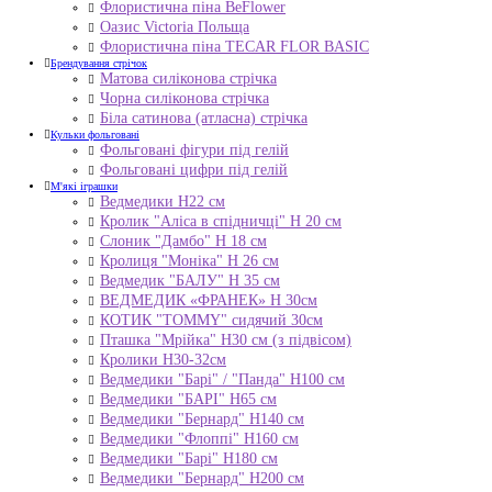
Флористична піна BeFlower
Оазис Victoria Польща
Флористична піна TECAR FLOR BASIC
Брендування стрічок
Матова силіконова стрічка
Чорна силіконова стрічка
Біла сатинова (атласна) стрічка
Кульки фольговані
Фольговані фігури під гелій
Фольговані цифри під гелій
М'які іграшки
Ведмедики H22 см
Кролик "Аліса в спідничці" Н 20 см
Слоник "Дамбо" Н 18 см
Кролиця "Моніка" Н 26 см
Ведмедик "БАЛУ" Н 35 см
ВЕДМЕДИК «ФРАНЕК» H 30см
КОТИК "ТОMMY" сидячий 30см
Пташка "Мрійка" Н30 см (з підвісом)
Кролики Н30-32см
Ведмедики "Барі" / "Панда" Н100 см
Ведмедики "БАРІ" Н65 см
Ведмедики "Бернард" Н140 см
Ведмедики "Флоппі" Н160 см
Ведмедики "Барі" Н180 см
Ведмедики "Бернард" Н200 см