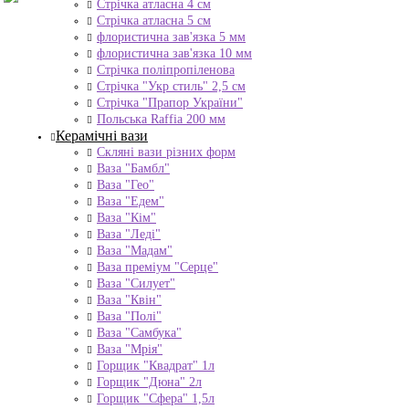
Стрічка атласна 4 см
Стрічка атласна 5 см
флористична зав'язка 5 мм
флористична зав'язка 10 мм
Стрічка поліпропіленова
Стрічка "Укр стиль" 2,5 см
Стрічка "Прапор України"
Польська Raffia 200 мм
Керамічні вази
Скляні вази різних форм
Ваза "Бамбл"
Ваза "Гео"
Ваза "Едем"
Ваза "Кім"
Ваза "Леді"
Ваза "Мадам"
Ваза преміум "Серце"
Ваза "Силует"
Ваза "Квін"
Ваза "Полі"
Ваза "Самбука"
Ваза "Мрія"
Горщик "Квадрат" 1л
Горщик "Дюна" 2л
Горщик "Сфера" 1,5л