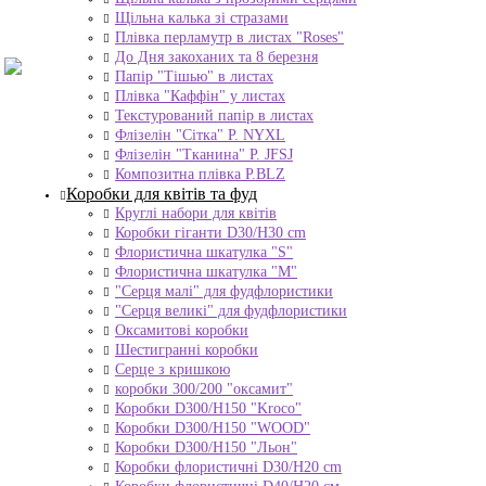
Щільна калька зі стразами
Плівка перламутр в листах "Roses"
До Дня закоханих та 8 березня
Папір "Тішью" в листах
Плівка "Каффін" у листах
Текстурований папір в листах
Флізелін "Сітка" P. NYXL
Флізелін "Тканина" P. JFSJ
Композитна плівка Р.BLZ
Коробки для квітів та фуд
Круглі набори для квітів
Коробки гіганти D30/H30 cm
Флористична шкатулка "S"
Флористична шкатулка "М"
"Серця малі" для фудфлористики
"Серця великі" для фудфлористики
Оксамитові коробки
Шестигранні коробки
Серце з кришкою
коробки 300/200 "оксамит"
Коробки D300/H150 "Kroco"
Коробки D300/H150 "WOOD"
Коробки D300/H150 "Льон"
Коробки флористичні D30/H20 cm