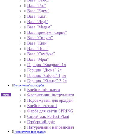
Ваза "Бамбл"
Ваза "Гео"
Ваза "Едем"
Ваза "Кім"
Ваза "Леді"
Ваза "Мадам"
Ваза преміум "Серце"
Ваза "Силует"
Ваза "Квін"
Ваза "Полі"
Ваза "Самбука"
Ваза "Мрія"
Горщик "Квадрат" 1л
Горщик "Дюна" 2л
Горщик "Сфера" 1,5л
Горщик "Кільце" 3,2л
Інструменти/лаки/фарби
Клейові пістолети
Флористичні інструменти
Подовжувачі для орхідей
Клейові стержні
Фарба для квітів SPRING
Спрей-лак Perfect Plant
Герберний дріт
Натуральний наповнювач
Флористична піна (оазис)