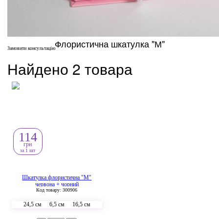
Флористична шкатулка "М"
Замовити консультацію
Найдено 2 товара
114
грн
за 1 шт
Шкатулка флористична "М"
червона + чорний
Код товару: 300906
24,5 см
6,5 см
16,5 см