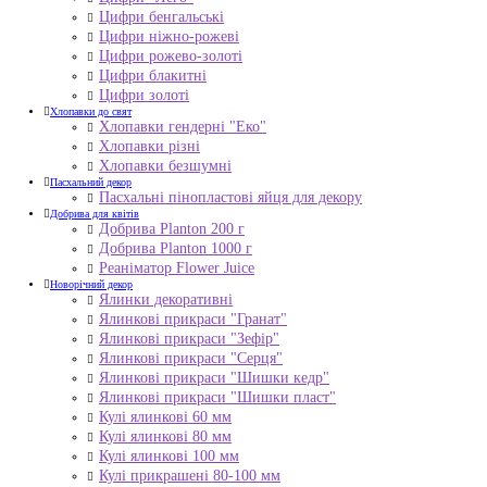
Цифри бенгальські
Цифри ніжно-рожеві
Цифри рожево-золоті
Цифри блакитні
Цифри золоті
Хлопавки до свят
Хлопавки гендерні "Еко"
Хлопавки різні
Хлопавки безшумні
Пасхальний декор
Пасхальні пінопластові яйця для декору
Добрива для квітів
Добрива Planton 200 г
Добрива Planton 1000 г
Реаніматор Flower Juice
Новорічний декор
Ялинки декоративні
Ялинкові прикраси "Гранат"
Ялинкові прикраси "Зефір"
Ялинкові прикраси "Серця"
Ялинкові прикраси "Шишки кедр"
Ялинкові прикраси "Шишки пласт"
Кулі ялинкові 60 мм
Кулі ялинкові 80 мм
Кулі ялинкові 100 мм
Кулі прикрашені 80-100 мм