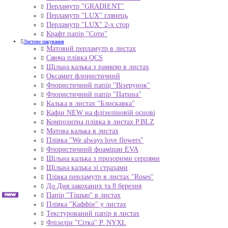
Перламутр "GRADIENT"
Перламутр "LUX" глянець
Перламутр "LUX" 2-х стор
Крафт папір "Соти"
Листове пакування
Матовий перламутр в листах
Сяюча плівка QCS
Щільна калька з рамкою в листах
Оксамит флористичний
Флористичний папір "Візерунок"
Флористичний папір "Патина"
Калька в листах "Блискавка"
Кафін NEW на флізеліновій основі
Композитна плівка в листах Р.BLZ
Матова калька в листах
Плівка "We always love flowers"
Флористичний фоаміран EVA
Щільна калька з прозорими серцями
Щільна калька зі стразами
Плівка перламутр в листах "Roses"
До Дня закоханих та 8 березня
Папір "Тішью" в листах
Плівка "Каффін" у листах
Текстурований папір в листах
Флізелін "Сітка" P. NYXL