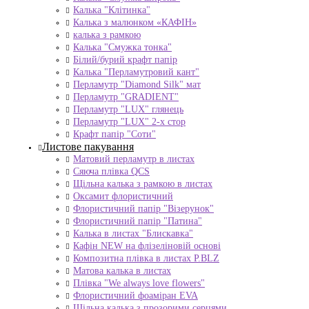
Калька "Клітинка"
Калька з малюнком «КАФІН»
калька з рамкою
Калька "Смужка тонка"
Білий/бурий крафт папір
Калька "Перламутровий кант"
Перламутр "Diamond Silk" мат
Перламутр "GRADIENT"
Перламутр "LUX" глянець
Перламутр "LUX" 2-х стор
Крафт папір "Соти"
Листове пакування
Матовий перламутр в листах
Сяюча плівка QCS
Щільна калька з рамкою в листах
Оксамит флористичний
Флористичний папір "Візерунок"
Флористичний папір "Патина"
Калька в листах "Блискавка"
Кафін NEW на флізеліновій основі
Композитна плівка в листах Р.BLZ
Матова калька в листах
Плівка "We always love flowers"
Флористичний фоаміран EVA
Щільна калька з прозорими серцями