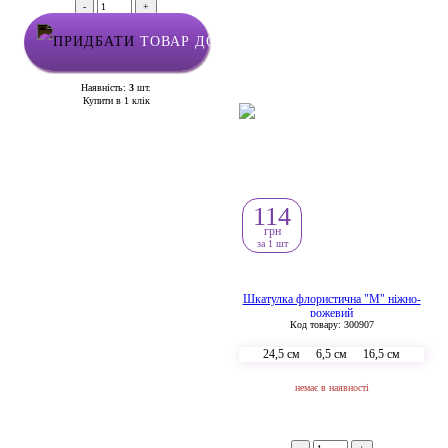
-
+
ТОВАР ДОДАНО У КОШИК
Наявність:
3
шт.
Купити в 1 клік
114
грн
за 1 шт
Шкатулка флористична "М" ніжно-
рожевий
Код товару: 300907
24,5 см
6,5 см
16,5 см
немає в наявності