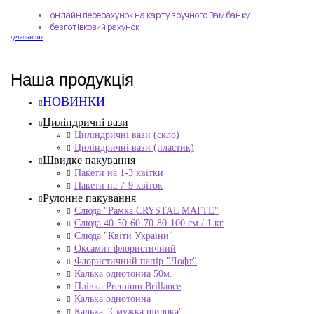
онлайн перерахунок на карту зручного Вам банку
безготівковий рахунок
детальніше
Наша продукція
НОВИНКИ
Циліндричні вази
Циліндричні вази (скло)
Циліндричні вази (пластик)
Швидке пакування
Пакети на 1-3 квітки
Пакети на 7-9 квіток
Рулонне пакування
Слюда "Рамка CRYSTAL MATTE"
Слюда 40-50-60-70-80-100 см / 1 кг
Слюда "Квіти України"
Оксамит флористичний
Флористичний папір "Лофт"
Калька однотонна 50м.
Плівка Premium Brillance
Калька однотонна
Калька "Смужка широка"