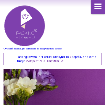
Сучасний простір для квіткового та подарункового бізнесу
PackingFlowers - лише якісне пакування
»
Коробки для квітів
та фуд
»
Флористична шкатулка "М"