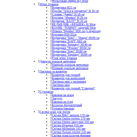
Фольговані цифри під гелій
М'які іграшки
Ведмедики H22 см
Кролик "Аліса в спідничці" Н 20 см
Слоник "Дамбо" Н 18 см
Кролиця "Моніка" Н 26 см
Ведмедик "БАЛУ" Н 35 см
ВЕДМЕДИК «ФРАНЕК» H 30см
КОТИК "ТОMMY" сидячий 30см
Пташка "Мрійка" Н30 см (з підвісом)
Кролики Н30-32см
Ведмедики "Барі" / "Панда" Н100 см
Ведмедики "БАРІ" Н65 см
Ведмедики "Бернард" Н140 см
Ведмедики "Флоппі" Н160 см
Ведмедики "Барі" Н180 см
Ведмедики "Бернард" Н200 см
Різні м'які іграшки
Декор-ні крильця метеликів
Паперові крильця метеликів
Плівкові крильця метеликів
Листівки та конверти
Конверти для грошей
Конверти для композицій
Листівки міні з тисненням
Листівки міні
Конверти для грошей "Стандарт"
Сухоцвіти
Бавовна на ніжці
Лагурус
Бавовна на гілці
Колосок флористичний
Головки бавовни
Свічки різні для тортів
Свічки B&C металік 170 мм
Свічки Ombre гліттер 170 мм
Свічки Ombre закручені 150 мм
Свічки Цукерки 150 мм
Свічки Millenium 165 мм
Свічки Twister гліттер 120 мм
Свічки різні/холодні фонтани