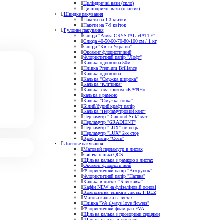
Циліндричні вази (скло)
Циліндричні вази (пластик)
Швидке пакування
Пакети на 1-3 квітки
Пакети на 7-9 квіток
Рулонне пакування
Слюда "Рамка CRYSTAL MATTE"
Слюда 40-50-60-70-80-100 см / 1 кг
Слюда "Квіти України"
Оксамит флористичний
Флористичний папір "Лофт"
Калька однотонна 50м.
Плівка Premium Brillance
Калька однотонна
Калька "Смужка широка"
Калька "Клітинка"
Калька з малюнком «КАФІН»
калька з рамкою
Калька "Смужка тонка"
Білий/бурий крафт папір
Калька "Перламутровий кант"
Перламутр "Diamond Silk" мат
Перламутр "GRADIENT"
Перламутр "LUX" глянець
Перламутр "LUX" 2-х стор
Крафт папір "Соти"
Листове пакування
Матовий перламутр в листах
Сяюча плівка QCS
Щільна калька з рамкою в листах
Оксамит флористичний
Флористичний папір "Візерунок"
Флористичний папір "Патина"
Калька в листах "Блискавка"
Кафін NEW на флізеліновій основі
Композитна плівка в листах Р.BLZ
Матова калька в листах
Плівка "We always love flowers"
Флористичний фоаміран EVA
Щільна калька з прозорими серцями
Щільна калька зі стразами