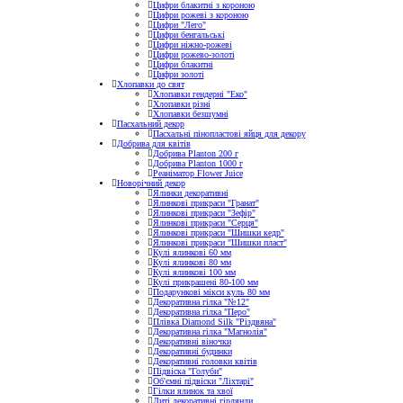
Цифри блакитні з короною
Цифри рожеві з короною
Цифри "Лего"
Цифри бенгальські
Цифри ніжно-рожеві
Цифри рожево-золоті
Цифри блакитні
Цифри золоті
Хлопавки до свят
Хлопавки гендерні "Еко"
Хлопавки різні
Хлопавки безшумні
Пасхальний декор
Пасхальні пінопластові яйця для декору
Добрива для квітів
Добрива Planton 200 г
Добрива Planton 1000 г
Реаніматор Flower Juice
Новорічний декор
Ялинки декоративні
Ялинкові прикраси "Гранат"
Ялинкові прикраси "Зефір"
Ялинкові прикраси "Серця"
Ялинкові прикраси "Шишки кедр"
Ялинкові прикраси "Шишки пласт"
Кулі ялинкові 60 мм
Кулі ялинкові 80 мм
Кулі ялинкові 100 мм
Кулі прикрашені 80-100 мм
Подарункові мікси куль 80 мм
Декоративна гілка "№12"
Декоративна гілка "Перо"
Плівка Diamond Silk "Різдвяна"
Декоративна гілка "Магнолія"
Декоративні віночки
Декоративні будинки
Декоративні головки квітів
Підвіска "Голуби"
Об'ємні підвіски "Ліхтарі"
Гілки ялинок та хвої
Литі декоративні гірлянди