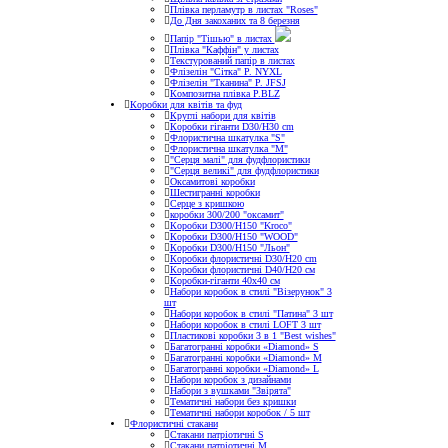
Плівка перламутр в листах "Roses"
До Дня закоханих та 8 березня
Папір "Тішью" в листах
Плівка "Каффін" у листах
Текстурований папір в листах
Флізелін "Сітка" P. NYXL
Флізелін "Тканина" P. JFSJ
Композитна плівка Р.BLZ
Коробки для квітів та фуд
Круглі набори для квітів
Коробки гіганти D30/H30 cm
Флористична шкатулка "S"
Флористична шкатулка "М"
"Серця малі" для фудфлористики
"Серця великі" для фудфлористики
Оксамитові коробки
Шестигранні коробки
Серце з кришкою
коробки 300/200 "оксамит"
Коробки D300/H150 "Kroco"
Коробки D300/H150 "WOOD"
Коробки D300/H150 "Льон"
Коробки флористичні D30/H20 cm
Коробки флористичні D40/H20 cм
Коробки-гіганти 40x40 см
Набори коробок в стилі "Візерунок" 3
шт
Набори коробок в стилі "Патина" 3 шт
Набори коробок в стилі LOFT 3 шт
Пластикові коробки 3 в 1 "Best wishes"
Багатогранні коробки «Diamond» S
Багатогранні коробки «Diamond» M
Багатогранні коробки «Diamond» L
Набори коробок з дизайнами
Набори з вушками "Звірята"
Тематичні набори без кришки
Тематичні набори коробок / 5 шт
Флористичні стакани
Стакани патріотичні S
Стакани патріотичні М