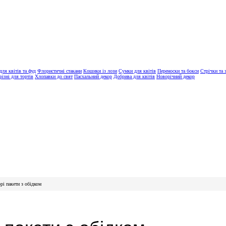
ля квітів та фуд
Флористичні стакани
Кошики із лози
Сумки для квітів
Переноски та бокси
Стрічки та 
різні для тортів
Хлопавки до свят
Пасхальний декор
Добрива для квітів
Новорічний декор
рі пакети з обідком