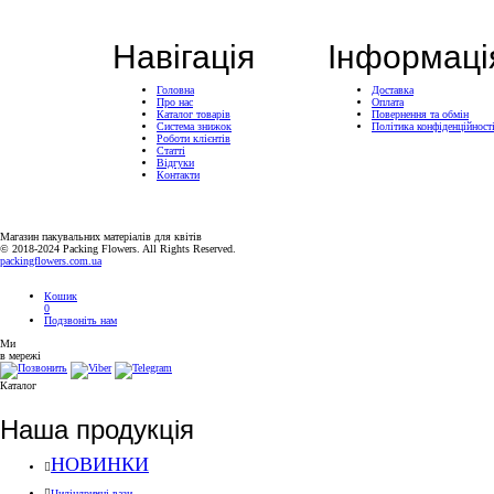
Навігація
Інформаці
Головна
Доставка
Про нас
Оплата
Каталог товарів
Повернення та обмін
Система знижок
Політика конфіденційност
Роботи клієнтів
Статті
Відгуки
Контакти
Магазин пакувальних матеріалів для квітів
© 2018-2024 Packing Flowers. All Rights Reserved.
packingflowers.com.ua
Кошик
0
Подзвоніть нам
Ми
в мережі
Каталог
Наша продукція
НОВИНКИ
Циліндричні вази