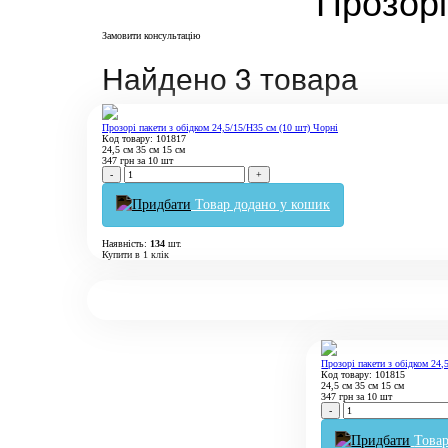
Прозорі
Замовити консультацію
Найдено 3 товара
Прозорі пакети з обідком 24,5/15/Н35 cм (10 шт) Чорні
Код товару: 101817
24,5 см
35 см
15 см
347
грн
за 10 шт
-
+
Товар додано у кошик
Наявність:
134
шт.
Купити в 1 клік
Прозорі пакети з обідком 24,
Код товару: 101815
24,5 см
35 см
15 см
347
грн
за 10 шт
-
Това