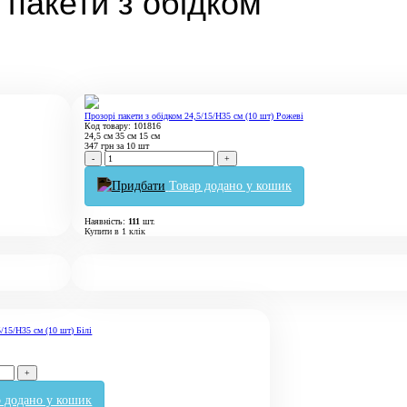
 пакети з обідком
Прозорі пакети з обідком 24,5/15/Н35 cм (10 шт) Рожеві
Код товару: 101816
24,5 см
35 см
15 см
347
грн
за 10 шт
-
+
Товар додано у кошик
Наявність:
111
шт.
Купити в 1 клік
5/15/Н35 cм (10 шт) Білі
+
р додано у кошик