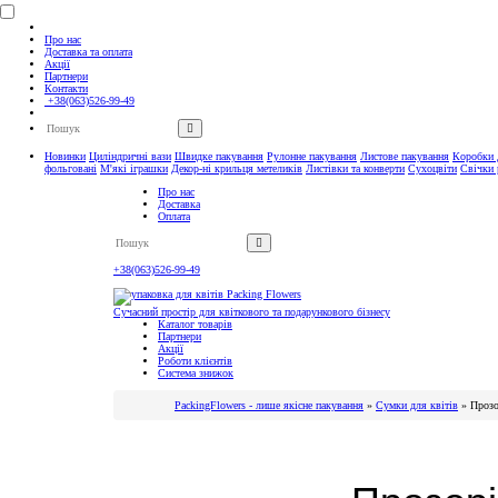
Про нас
Доставка та оплата
Акції
Партнери
Контакти
+38(063)526-99-49
Новинки
Циліндричні вази
Швидке пакування
Рулонне пакування
Листове пакування
Коробки д
фольговані
М'які іграшки
Декор-ні крильця метеликів
Листівки та конверти
Сухоцвіти
Свічки 
Про нас
Доставка
Оплата
+38(063)526-99-49
Контакти
Сучасний простір для квіткового та подарункового бізнесу
Каталог товарів
Партнери
Акції
Роботи клієнтів
Система знижок
PackingFlowers - лише якісне пакування
»
Сумки для квітів
»
Прозо