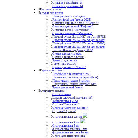
Стакани з дизайнами S
Стакани з дизайнами М
Кошики із лози
Сумки для квітів
Прозорі пакети з обідком
Fashion food bag (тренд 2025)
Сумочки для квітів малі "Рифлені"
Сумочки для великі "Рифлені"
Сумочки великі "Метелики"
Сумочки маленькі "Метелики"
Прозорі сумки 21/11/H27 см (Art. 93702)
Прозорі сумки 24/12/Н26 см (art. 93602)
Прозорі сумки 25/22/Н25 см (art. 93802)
Прозорі сумки 25/15/Н30 см (art. 91803)
Fashion flower bag (тренд 2025)
Сумки для квітів малі
Сумки для квітів великі
Трапеції для квітів
Пакети під орхідеї
Сумки для квітів "Small"
Переноски та бокси
Переноски для букетів S/M/L
Переноски для букетів (крафт/білі)
Подарункові пакети Premium
Подарункові пакети крафтові M/S
Траспортувальні бокси
Стрічки та зав'язки
Скотч та анкор
Шпагат джутовий натуральний
Тейп стрічка 1,2 см
Стрічка "Мереживо"
Стрічка "Органза+однотон"
Стрічка "Органза"
Стрічка атласна 2,5 см
Стрічка атласна 4 см
Стрічка атласна 5 см
флористична зав'язка 5 мм
флористична зав'язка 10 мм
Стрічка поліпропіленова