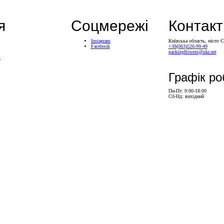
я
Соцмережі
Контакт
Instagram
Київська область, місто 
Facebook
+38(063)526-99-49
packingflowers@ukr.net
і
Графік ро
Пн-Пт: 9:00-18:00
Сб-Нд: вихідний