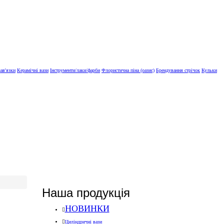
зав'язки
Керамічні вази
Інструменти/лаки/фарби
Флористична піна (оазис)
Брендування стрічок
Кульки
Наша продукція
НОВИНКИ
Циліндричні вази