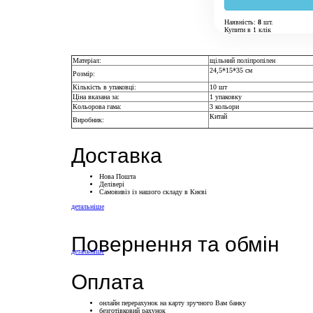
Наявність:
8
шт.
Купити в 1 клік
Матеріал:
щільний поліпропілен
24,5*15*35 см
Розмір:
Кількість в упаковці:
10 шт
Ціна вказана за:
1 упаковку
Кольорова гама:
3 кольори
Китай
Виробник:
Доставка
Нова Пошта
Делівері
Самовивіз із нашого складу в Києві
детальніше
Повернення та обмін
детальніше
Оплата
онлайн перерахунок на карту зручного Вам банку
безготівковий рахунок