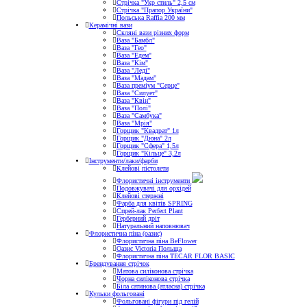
Стрічка "Укр стиль" 2,5 см
Стрічка "Прапор України"
Польська Raffia 200 мм
Керамічні вази
Скляні вази різних форм
Ваза "Бамбл"
Ваза "Гео"
Ваза "Едем"
Ваза "Кім"
Ваза "Леді"
Ваза "Мадам"
Ваза преміум "Серце"
Ваза "Силует"
Ваза "Квін"
Ваза "Полі"
Ваза "Самбука"
Ваза "Мрія"
Горщик "Квадрат" 1л
Горщик "Дюна" 2л
Горщик "Сфера" 1,5л
Горщик "Кільце" 3,2л
Інструменти/лаки/фарби
Клейові пістолети
Флористичні інструменти
Подовжувачі для орхідей
Клейові стержні
Фарба для квітів SPRING
Спрей-лак Perfect Plant
Герберний дріт
Натуральний наповнювач
Флористична піна (оазис)
Флористична піна BeFlower
Оазис Victoria Польща
Флористична піна TECAR FLOR BASIC
Брендування стрічок
Матова силіконова стрічка
Чорна силіконова стрічка
Біла сатинова (атласна) стрічка
Кульки фольговані
Фольговані фігури під гелій