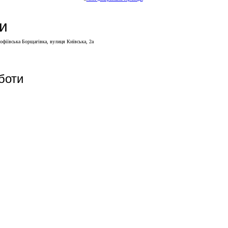
и
Софіївська Борщагівка, вулиця Київська, 2а
боти