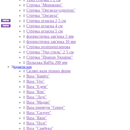
Стрічка "Мереживо"
Стрічка "Органза+однотон"
Стрічка "Органза"
Стрічка атласна 2,5 см
Стрічка атласна 4 см
Стрічка атласна 5 см
флористична зав'язка 5 мм
флористична зав'язка 10 мм
Стрічка поліпропіленова
Стрічка "Укр стиль" 2,5 см
Стрічка "Прапор України"
Польська Raffia 200 мм
Керамічні вази
Скляні вази різних форм
Ваза "Бамбл"
Ваза "Гео"
Ваза "Едем"
Ваза "Кім"
Ваза "Леді"
Ваза "Мадам"
Ваза преміум "Серце"
Ваза "Силует"
Ваза "Квін"
Ваза "Полі"
Ваза "Самбука"