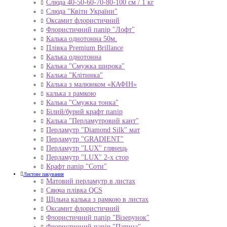
Слюда 40-50-60-70-80-100 см / 1 кг
Слюда "Квіти України"
Оксамит флористичний
Флористичний папір "Лофт"
Калька однотонна 50м.
Плівка Premium Brillance
Калька однотонна
Калька "Смужка широка"
Калька "Клітинка"
Калька з малюнком «КАФІН»
калька з рамкою
Калька "Смужка тонка"
Білий/бурий крафт папір
Калька "Перламутровий кант"
Перламутр "Diamond Silk" мат
Перламутр "GRADIENT"
Перламутр "LUX" глянець
Перламутр "LUX" 2-х стор
Крафт папір "Соти"
Листове пакування
Матовий перламутр в листах
Сяюча плівка QCS
Щільна калька з рамкою в листах
Оксамит флористичний
Флористичний папір "Візерунок"
Флористичний папір "Патина"