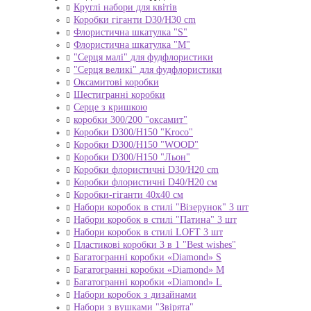
Круглі набори для квітів
Коробки гіганти D30/H30 cm
Флористична шкатулка "S"
Флористична шкатулка "М"
"Серця малі" для фудфлористики
"Серця великі" для фудфлористики
Оксамитові коробки
Шестигранні коробки
Серце з кришкою
коробки 300/200 "оксамит"
Коробки D300/H150 "Kroco"
Коробки D300/H150 "WOOD"
Коробки D300/H150 "Льон"
Коробки флористичні D30/H20 cm
Коробки флористичні D40/H20 cм
Коробки-гіганти 40x40 см
Набори коробок в стилі "Візерунок" 3 шт
Набори коробок в стилі "Патина" 3 шт
Набори коробок в стилі LOFT 3 шт
Пластикові коробки 3 в 1 "Best wishes"
Багатогранні коробки «Diamond» S
Багатогранні коробки «Diamond» M
Багатогранні коробки «Diamond» L
Набори коробок з дизайнами
Набори з вушками "Звірята"