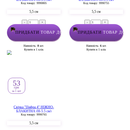
Код товару: 9990805
Код товару: 9990755
5,5 см
5,5 см
-
+
-
+
ТОВАР ДОДАНО У КОШИК
ТОВАР ДОД
Наявність:
8
шт.
Наявність:
6
шт.
Купити в 1 клік
Купити в 1 клік
53
грн
за 1 шт
Свічка "Цифра 4" НІЖНО-
БЛАКИТНА (Н-5,5 см)
Код товару: 9990765
5,5 см