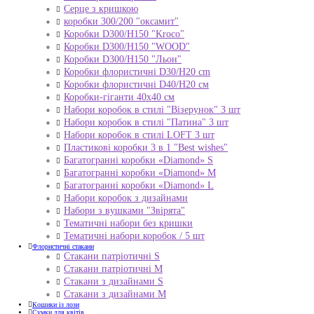
Серце з кришкою
коробки 300/200 "оксамит"
Коробки D300/H150 "Kroco"
Коробки D300/H150 "WOOD"
Коробки D300/H150 "Льон"
Коробки флористичні D30/H20 cm
Коробки флористичні D40/H20 cм
Коробки-гіганти 40x40 см
Набори коробок в стилі "Візерунок" 3 шт
Набори коробок в стилі "Патина" 3 шт
Набори коробок в стилі LOFT 3 шт
Пластикові коробки 3 в 1 "Best wishes"
Багатогранні коробки «Diamond» S
Багатогранні коробки «Diamond» M
Багатогранні коробки «Diamond» L
Набори коробок з дизайнами
Набори з вушками "Звірята"
Тематичні набори без кришки
Тематичні набори коробок / 5 шт
Флористичні стакани
Стакани патріотичні S
Стакани патріотичні М
Стакани з дизайнами S
Стакани з дизайнами М
Кошики із лози
Сумки для квітів