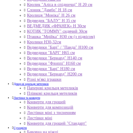
Кролик "Аліса в спідничці" Н 20 см
Слоник "Дамбо" Н 18 см
Кролиця "Моніка" Н 26 см
Ведмедик "БАЛУ" Н 35 см
ВЕДМЕДИК «ФРАНЕК» H 30см
КОТИК "ТОMMY" сидячий 30см
Пташка "Мрійка" Н30 см (з підвісом)
Кролики Н30-32см
Ведмедики "Барі" / "Панда" Н100 см
Ведмедики "БАРІ" Н65 см
Ведмедики "Бернард" Н140 см
Ведмедики "Флоппі" Н160 см
Ведмедики "Барі" Н180 см
Ведмедики "Бернард" Н200 см
Різні м'які іграшки
Декор-ні крильця метеликів
Паперові крильця метеликів
Плівкові крильця метеликів
Листівки та конверти
Конверти для грошей
Конверти для композицій
Листівки міні з тисненням
Листівки міні
Конверти для грошей "Стандарт"
Сухоцвіти
Бавовна на ніжці