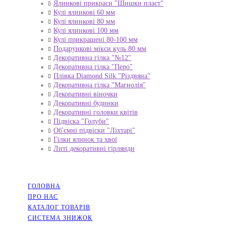
Ялинкові прикраси "Шишки пласт"
Кулі ялинкові 60 мм
Кулі ялинкові 80 мм
Кулі ялинкові 100 мм
Кулі прикрашені 80-100 мм
Подарункові мікси куль 80 мм
Декоративна гілка "№12"
Декоративна гілка "Перо"
Плівка Diamond Silk "Різдвяна"
Декоративна гілка "Магнолія"
Декоративні віночки
Декоративні будинки
Декоративні головки квітів
Підвіска "Голуби"
Об'ємні підвіски "Ліхтарі"
Гілки ялинок та хвої
Литі декоративні гірлянди
НАВІГАЦІЯ
ГОЛОВНА
ПРО НАС
КАТАЛОГ ТОВАРІВ
СИСТЕМА ЗНИЖОК