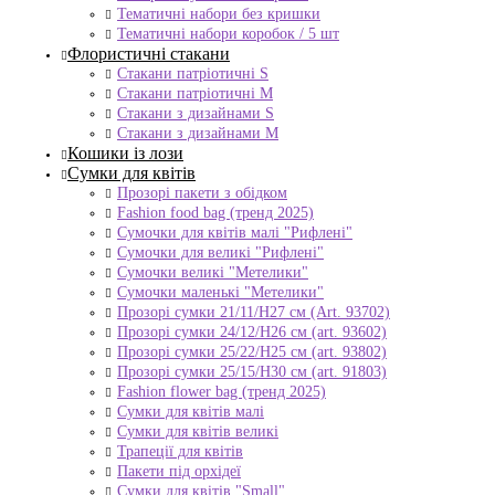
Тематичні набори без кришки
Тематичні набори коробок / 5 шт
Флористичні стакани
Стакани патріотичні S
Стакани патріотичні М
Стакани з дизайнами S
Стакани з дизайнами М
Кошики із лози
Сумки для квітів
Прозорі пакети з обідком
Fashion food bag (тренд 2025)
Сумочки для квітів малі "Рифлені"
Сумочки для великі "Рифлені"
Сумочки великі "Метелики"
Сумочки маленькі "Метелики"
Прозорі сумки 21/11/H27 см (Art. 93702)
Прозорі сумки 24/12/Н26 см (art. 93602)
Прозорі сумки 25/22/Н25 см (art. 93802)
Прозорі сумки 25/15/Н30 см (art. 91803)
Fashion flower bag (тренд 2025)
Сумки для квітів малі
Сумки для квітів великі
Трапеції для квітів
Пакети під орхідеї
Сумки для квітів "Small"