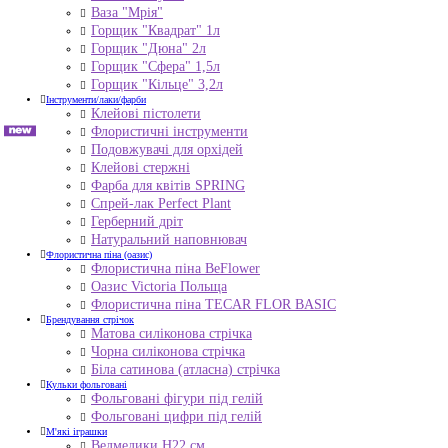
Ваза "Мрія"
Горщик "Квадрат" 1л
Горщик "Дюна" 2л
Горщик "Сфера" 1,5л
Горщик "Кільце" 3,2л
Інструменти/лаки/фарби
Клейові пістолети
Флористичні інструменти
Подовжувачі для орхідей
Клейові стержні
Фарба для квітів SPRING
Спрей-лак Perfect Plant
Герберний дріт
Натуральний наповнювач
Флористична піна (оазис)
Флористична піна BeFlower
Оазис Victoria Польща
Флористична піна TECAR FLOR BASIC
Брендування стрічок
Матова силіконова стрічка
Чорна силіконова стрічка
Біла сатинова (атласна) стрічка
Кульки фольговані
Фольговані фігури під гелій
Фольговані цифри під гелій
М'які іграшки
Ведмедики H22 см