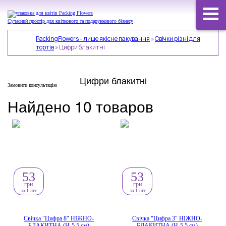
Сучасний простір для квіткового та подарункового бізнесу
PackingFlowers - лише якісне пакування
»
Свічки різні для
тортів
»
Цифри блакитні
Цифри блакитні
Замовити консультацію
Найдено 10 товаров
53
53
грн
грн
за 1 шт
за 1 шт
Свічка "Цифра 8" НІЖНО-
Свічка "Цифра 3" НІЖНО-
БЛАКИТНА (Н-5,5 см)
БЛАКИТНА (Н-5,5 см)