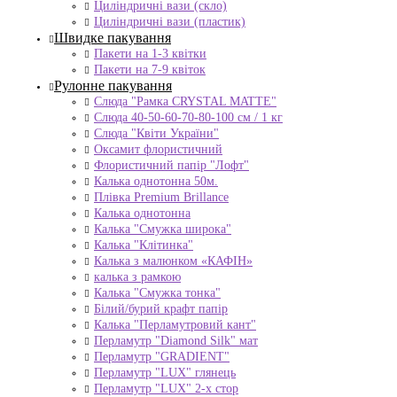
Циліндричні вази (скло)
Циліндричні вази (пластик)
Швидке пакування
Пакети на 1-3 квітки
Пакети на 7-9 квіток
Рулонне пакування
Слюда "Рамка CRYSTAL MATTE"
Слюда 40-50-60-70-80-100 см / 1 кг
Слюда "Квіти України"
Оксамит флористичний
Флористичний папір "Лофт"
Калька однотонна 50м.
Плівка Premium Brillance
Калька однотонна
Калька "Смужка широка"
Калька "Клітинка"
Калька з малюнком «КАФІН»
калька з рамкою
Калька "Смужка тонка"
Білий/бурий крафт папір
Калька "Перламутровий кант"
Перламутр "Diamond Silk" мат
Перламутр "GRADIENT"
Перламутр "LUX" глянець
Перламутр "LUX" 2-х стор