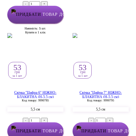
-
+
ТОВАР ДОДАНО У КОШИК
Наявність:
5
шт.
Купити в 1 клік
53
53
грн
грн
за 1 шт
за 1 шт
Свічка "Цифра 6" НІЖНО-
Свічка "Цифра 7" НІЖНО-
БЛАКИТНА (Н-5,5 см)
БЛАКИТНА (Н-5,5 см)
Код товару: 9990785
Код товару: 9990795
5,5 см
5,5 см
-
+
-
+
ТОВАР ДОДАНО У КОШИК
ТОВАР ДОД