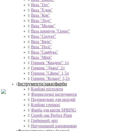
Ваза "Гео"
Ваза "Едем"
Ваза "Кім"
Ваза "Леді"
Ваза "Мадам"
Ваза преміум "Серце"
Ваза "Силует"
Ваза "Квін"
Ваза "Полі"
Ваза "Самбука"
Ваза "Мрія"
Горщик "Квадрат" 1л
Горщик "Дюна" 2л
Горщик "Сфера" 1,5л
Горщик "Кільце" 3,2л
Інструменти/лаки/фарби
Клейові пістолети
Флористичні інструменти
Подовжувачі для орхідей
Клейові стержні
Фарба для квітів SPRING
Спрей-лак Perfect Plant
Герберний дріт
Натуральний наповнювач