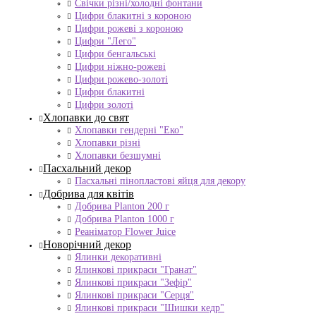
Свічки різні/холодні фонтани
Цифри блакитні з короною
Цифри рожеві з короною
Цифри "Лего"
Цифри бенгальські
Цифри ніжно-рожеві
Цифри рожево-золоті
Цифри блакитні
Цифри золоті
Хлопавки до свят
Хлопавки гендерні "Еко"
Хлопавки різні
Хлопавки безшумні
Пасхальний декор
Пасхальні пінопластові яйця для декору
Добрива для квітів
Добрива Planton 200 г
Добрива Planton 1000 г
Реаніматор Flower Juice
Новорічний декор
Ялинки декоративні
Ялинкові прикраси "Гранат"
Ялинкові прикраси "Зефір"
Ялинкові прикраси "Серця"
Ялинкові прикраси "Шишки кедр"