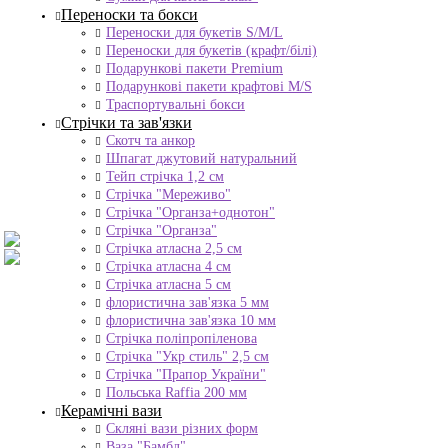
Переноски та бокси
Переноски для букетів S/M/L
Переноски для букетів (крафт/білі)
Подарункові пакети Premium
Подарункові пакети крафтові M/S
Траспортувальні бокси
Стрічки та зав'язки
Скотч та анкор
Шпагат джутовий натуральний
Тейп стрічка 1,2 см
Стрічка "Мереживо"
Стрічка "Органза+однотон"
Стрічка "Органза"
Стрічка атласна 2,5 см
Стрічка атласна 4 см
Стрічка атласна 5 см
флористична зав'язка 5 мм
флористична зав'язка 10 мм
Стрічка поліпропіленова
Стрічка "Укр стиль" 2,5 см
Стрічка "Прапор України"
Польська Raffia 200 мм
Керамічні вази
Скляні вази різних форм
Ваза "Бамбл"