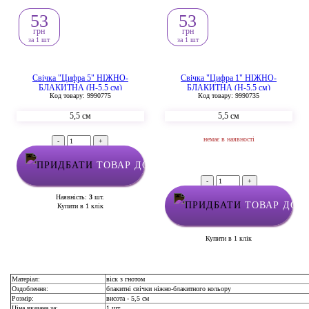
53
53
грн
грн
за 1 шт
за 1 шт
Свічка "Цифра 5" НІЖНО-
Свічка "Цифра 1" НІЖНО-
БЛАКИТНА (Н-5,5 см)
БЛАКИТНА (Н-5,5 см)
Код товару: 9990775
Код товару: 9990735
5,5 см
5,5 см
немає в наявності
-
+
ТОВАР ДОДАНО У КОШИК
-
+
Наявність:
3
шт.
ТОВАР ДОД
Купити в 1 клік
Купити в 1 клік
Матеріал:
віск з гнотом
Оздоблення:
блакитні свічки ніжно-блакитного кольору
Розмір:
висота - 5,5 см
Ціна вказана за:
1 шт