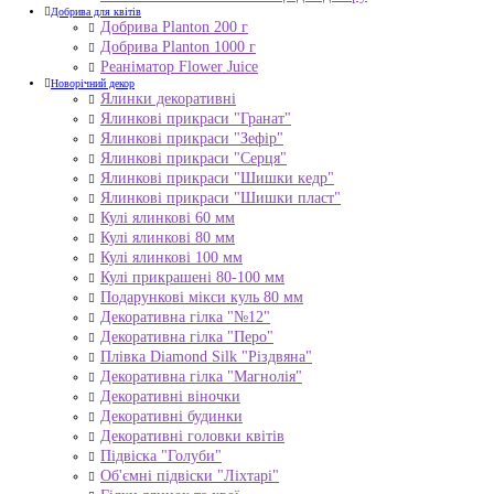
Добрива для квітів
Добрива Planton 200 г
Добрива Planton 1000 г
Реаніматор Flower Juice
Новорічний декор
Ялинки декоративні
Ялинкові прикраси "Гранат"
Ялинкові прикраси "Зефір"
Ялинкові прикраси "Серця"
Ялинкові прикраси "Шишки кедр"
Ялинкові прикраси "Шишки пласт"
Кулі ялинкові 60 мм
Кулі ялинкові 80 мм
Кулі ялинкові 100 мм
Кулі прикрашені 80-100 мм
Подарункові мікси куль 80 мм
Декоративна гілка "№12"
Декоративна гілка "Перо"
Плівка Diamond Silk "Різдвяна"
Декоративна гілка "Магнолія"
Декоративні віночки
Декоративні будинки
Декоративні головки квітів
Підвіска "Голуби"
Об'ємні підвіски "Ліхтарі"