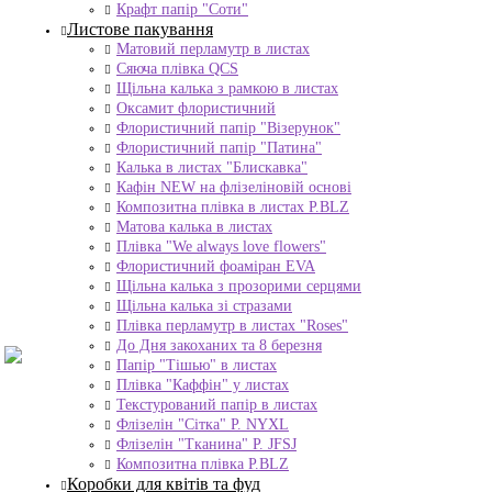
Крафт папір "Соти"
Листове пакування
Матовий перламутр в листах
Сяюча плівка QCS
Щільна калька з рамкою в листах
Оксамит флористичний
Флористичний папір "Візерунок"
Флористичний папір "Патина"
Калька в листах "Блискавка"
Кафін NEW на флізеліновій основі
Композитна плівка в листах Р.BLZ
Матова калька в листах
Плівка "We always love flowers"
Флористичний фоаміран EVA
Щільна калька з прозорими серцями
Щільна калька зі стразами
Плівка перламутр в листах "Roses"
До Дня закоханих та 8 березня
Папір "Тішью" в листах
Плівка "Каффін" у листах
Текстурований папір в листах
Флізелін "Сітка" P. NYXL
Флізелін "Тканина" P. JFSJ
Композитна плівка Р.BLZ
Коробки для квітів та фуд