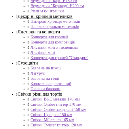
Ведмедики "Барі" Н180 см
Ведмедики "Бернард" Н200 см
Різні м'які іграшки
Декор-ні крильця метеликів
Паперові крильця метеликів
Плівкові крильця метеликів
Листівки та конверти
Конверти для грошей
Конверти для композицій
Листівки міні з тисненням
Листівки міні
Конверти для грошей "Стандарт"
Сухоцвіти
Бавовна на ніжці
Лагурус
Бавовна на гілці
Колосок флористичний
Головки бавовни
Свічки різні для тортів
Свічки B&C металік 170 мм
Свічки Ombre гліттер 170 мм
Свічки Ombre закручені 150 мм
Свічки Цукерки 150 мм
Свічки Millenium 165 мм
Свічки Twister гліттер 120 мм