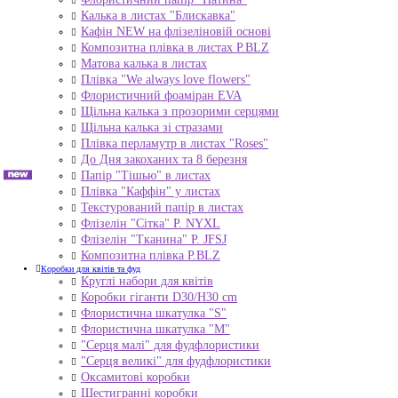
Калька в листах "Блискавка"
Кафін NEW на флізеліновій основі
Композитна плівка в листах Р.BLZ
Матова калька в листах
Плівка "We always love flowers"
Флористичний фоаміран EVA
Щільна калька з прозорими серцями
Щільна калька зі стразами
Плівка перламутр в листах "Roses"
До Дня закоханих та 8 березня
Папір "Тішью" в листах
Плівка "Каффін" у листах
Текстурований папір в листах
Флізелін "Сітка" P. NYXL
Флізелін "Тканина" P. JFSJ
Композитна плівка Р.BLZ
Коробки для квітів та фуд
Круглі набори для квітів
Коробки гіганти D30/H30 cm
Флористична шкатулка "S"
Флористична шкатулка "М"
"Серця малі" для фудфлористики
"Серця великі" для фудфлористики
Оксамитові коробки
Шестигранні коробки