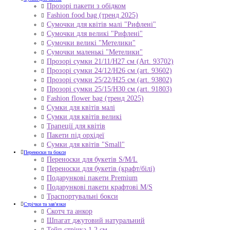
Прозорі пакети з обідком
Fashion food bag (тренд 2025)
Сумочки для квітів малі "Рифлені"
Сумочки для великі "Рифлені"
Сумочки великі "Метелики"
Сумочки маленькі "Метелики"
Прозорі сумки 21/11/H27 см (Art. 93702)
Прозорі сумки 24/12/Н26 см (art. 93602)
Прозорі сумки 25/22/Н25 см (art. 93802)
Прозорі сумки 25/15/Н30 см (art. 91803)
Fashion flower bag (тренд 2025)
Сумки для квітів малі
Сумки для квітів великі
Трапеції для квітів
Пакети під орхідеї
Сумки для квітів "Small"
Переноски та бокси
Переноски для букетів S/M/L
Переноски для букетів (крафт/білі)
Подарункові пакети Premium
Подарункові пакети крафтові M/S
Траспортувальні бокси
Стрічки та зав'язки
Скотч та анкор
Шпагат джутовий натуральний
Тейп стрічка 1,2 см