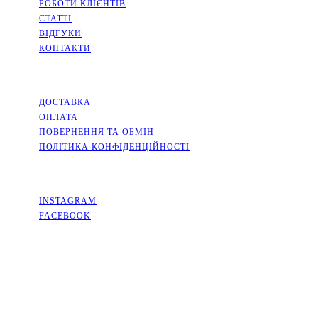
РОБОТИ КЛІЄНТІВ
СТАТТІ
ВІДГУКИ
КОНТАКТИ
ІНФОРМАЦІЯ
ДОСТАВКА
ОПЛАТА
ПОВЕРНЕННЯ ТА ОБМІН
ПОЛІТИКА КОНФІДЕНЦІЙНОСТІ
СОЦМЕРЕЖІ
INSTAGRAM
FACEBOOK
КОНТАКТИ
КИЇВСЬКА ОБЛАСТЬ, МІСТО СОФІЇВСЬКА БОРЩАГІВКА,
ВУЛИЦЯ КИЇВСЬКА, 2А
+38(063)526-99-49
PACKINGFLOWERS@UKR.NET