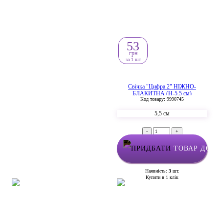
53
грн
за 1 шт
Свічка "Цифра 2" НІЖНО-
БЛАКИТНА (Н-5,5 см)
Код товару: 9990745
5,5 см
-
+
ТОВАР ДОД
Наявність:
3
шт.
Купити в 1 клік