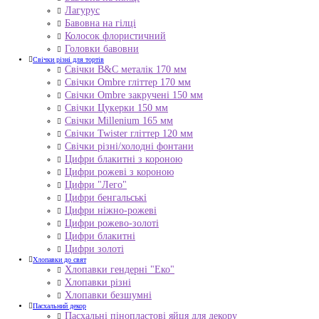
Лагурус
Бавовна на гілці
Колосок флористичний
Головки бавовни
Свічки різні для тортів
Свічки B&C металік 170 мм
Свічки Ombre гліттер 170 мм
Свічки Ombre закручені 150 мм
Свічки Цукерки 150 мм
Свічки Millenium 165 мм
Свічки Twister гліттер 120 мм
Свічки різні/холодні фонтани
Цифри блакитні з короною
Цифри рожеві з короною
Цифри "Лего"
Цифри бенгальські
Цифри ніжно-рожеві
Цифри рожево-золоті
Цифри блакитні
Цифри золоті
Хлопавки до свят
Хлопавки гендерні "Еко"
Хлопавки різні
Хлопавки безшумні
Пасхальний декор
Пасхальні пінопластові яйця для декору