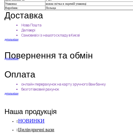
Упаковка:
кожна свічка в окремій упаковці
Виробник:
Польща
Доставка
Нова Пошта
Делівері
Самовивіз із нашого складу в Києві
детальніше
Повернення та обмін
детальніше
Оплата
онлайн перерахунок на карту зручного Вам банку
безготівковий рахунок
детальніше
Наша продукція
НОВИНКИ
Циліндричні вази