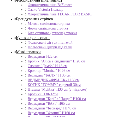
Флористична піна (оазис)
Флористична піна BeFlower
Оазис Victoria Польща
Флористична піна TECAR FLOR BASIC
Брендування стрічок
Матова силіконова стрічка
Чорна силіконова стрічка
Біла сатинова (атласна) стрічка
Кульки фольговані
Фольговані фігури під гелій
Фольговані цифри під гелій
М'які іграшки
Ведмедики H22 см
Кролик "Аліса в спідничці" Н 20 см
Слоник "Дамбо" Н 18 см
Кролиця "Моніка" Н 26 см
Ведмедик "БАЛУ" Н 35 см
ВЕДМЕДИК «ФРАНЕК» H 30см
КОТИК "ТОMMY" сидячий 30см
Пташка "Мрійка" Н30 см (з підвісом)
Кролики Н30-32см
Ведмедики "Барі" / "Панда" Н100 см
Ведмедики "БАРІ" Н65 см
Ведмедики "Бернард" Н140 см
Ведмедики "Флоппі" Н160 см