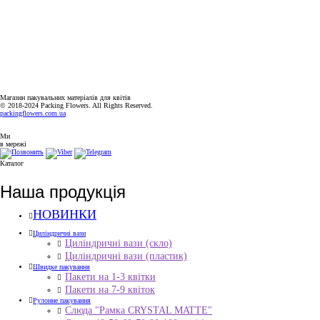
ГРАФІК РОБОТИ
ПН-ПТ: 9:00-18:00
СБ-НД: ВИХІДНИЙ
Магазин пакувальних матеріалів для квітів
© 2018-2024 Packing Flowers. All Rights Reserved.
packingflowers.com.ua
Ми
в мережі
Каталог
Наша продукція
НОВИНКИ
Циліндричні вази
Циліндричні вази (скло)
Циліндричні вази (пластик)
Швидке пакування
Пакети на 1-3 квітки
Пакети на 7-9 квіток
Рулонне пакування
Слюда "Рамка CRYSTAL MATTE"