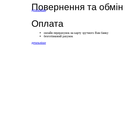
Повернення та обмін
детальніше
Оплата
онлайн перерахунок на карту зручного Вам банку
безготівковий рахунок
детальніше