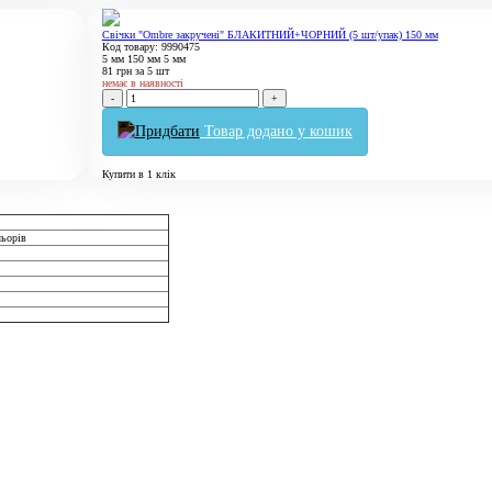
Свічки "Ombre закручені" БЛАКИТНИЙ+ЧОРНИЙ (5 шт/упак) 150 мм
Код товару: 9990475
5 мм
150 мм
5 мм
81
грн
за 5 шт
немає в наявності
-
+
Товар додано у кошик
Купити в 1 клік
льорів