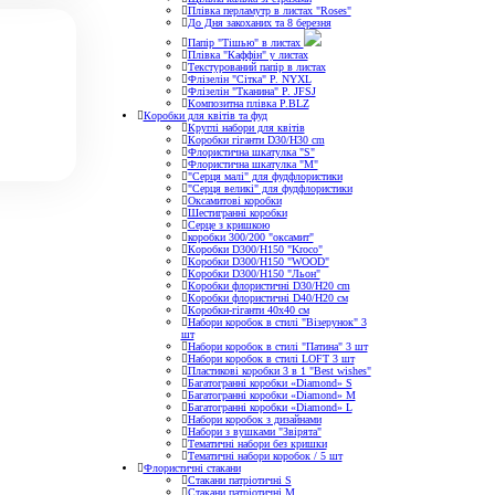
Плівка перламутр в листах "Roses"
До Дня закоханих та 8 березня
Папір "Тішью" в листах
Плівка "Каффін" у листах
Текстурований папір в листах
Флізелін "Сітка" P. NYXL
Флізелін "Тканина" P. JFSJ
Композитна плівка Р.BLZ
Коробки для квітів та фуд
Круглі набори для квітів
Коробки гіганти D30/H30 cm
Флористична шкатулка "S"
Флористична шкатулка "М"
"Серця малі" для фудфлористики
"Серця великі" для фудфлористики
Оксамитові коробки
Шестигранні коробки
Серце з кришкою
коробки 300/200 "оксамит"
Коробки D300/H150 "Kroco"
Коробки D300/H150 "WOOD"
Коробки D300/H150 "Льон"
Коробки флористичні D30/H20 cm
Коробки флористичні D40/H20 cм
Коробки-гіганти 40x40 см
Набори коробок в стилі "Візерунок" 3
шт
Набори коробок в стилі "Патина" 3 шт
Набори коробок в стилі LOFT 3 шт
Пластикові коробки 3 в 1 "Best wishes"
Багатогранні коробки «Diamond» S
Багатогранні коробки «Diamond» M
Багатогранні коробки «Diamond» L
Набори коробок з дизайнами
Набори з вушками "Звірята"
Тематичні набори без кришки
Тематичні набори коробок / 5 шт
Флористичні стакани
Стакани патріотичні S
Стакани патріотичні М