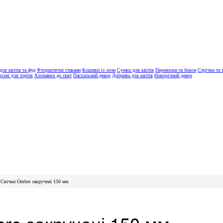
ля квітів та фуд
Флористичні стакани
Кошики із лози
Сумки для квітів
Переноски та бокси
Стрічки та 
різні для тортів
Хлопавки до свят
Пасхальний декор
Добрива для квітів
Новорічний декор
»
Свічки Ombre закручені 150 мм