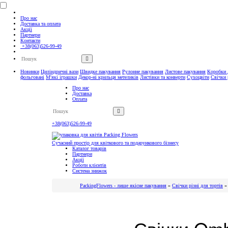
Про нас
Доставка та оплата
Акції
Партнери
Контакти
+38(063)526-99-49
Новинки
Циліндричні вази
Швидке пакування
Рулонне пакування
Листове пакування
Коробки д
фольговані
М'які іграшки
Декор-ні крильця метеликів
Листівки та конверти
Сухоцвіти
Свічки 
Про нас
Доставка
Оплата
+38(063)526-99-49
Контакти
Сучасний простір для квіткового та подарункового бізнесу
Каталог товарів
Партнери
Акції
Роботи клієнтів
Система знижок
PackingFlowers - лише якісне пакування
»
Свічки різні для тортів