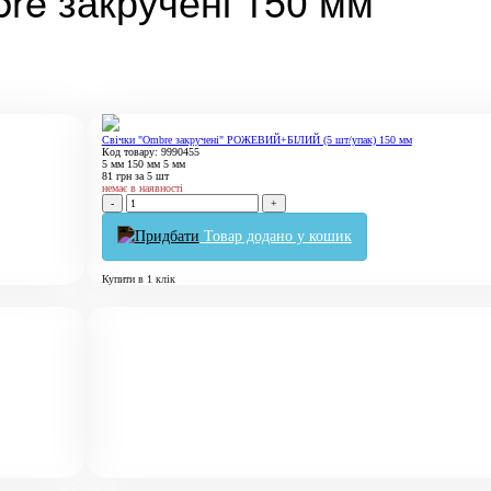
re закручені 150 мм
Свічки "Ombre закручені" РОЖЕВИЙ+БІЛИЙ (5 шт/упак) 150 мм
Код товару: 9990455
5 мм
150 мм
5 мм
81
грн
за 5 шт
немає в наявності
-
+
Товар додано у кошик
Купити в 1 клік