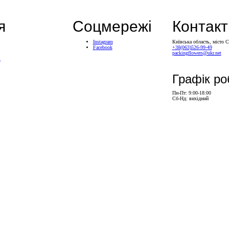
я
Соцмережі
Контакт
Instagram
Київська область, місто 
Facebook
+38(063)526-99-49
packingflowers@ukr.net
і
Графік ро
Пн-Пт: 9:00-18:00
Сб-Нд: вихідний