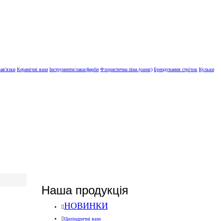
зав'язки
Керамічні вази
Інструменти/лаки/фарби
Флористична піна (оазис)
Брендування стрічок
Кульки
Наша продукція
НОВИНКИ
Циліндричні вази