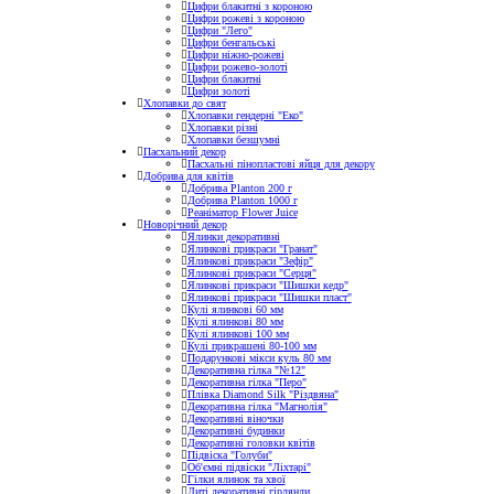
Цифри блакитні з короною
Цифри рожеві з короною
Цифри "Лего"
Цифри бенгальські
Цифри ніжно-рожеві
Цифри рожево-золоті
Цифри блакитні
Цифри золоті
Хлопавки до свят
Хлопавки гендерні "Еко"
Хлопавки різні
Хлопавки безшумні
Пасхальний декор
Пасхальні пінопластові яйця для декору
Добрива для квітів
Добрива Planton 200 г
Добрива Planton 1000 г
Реаніматор Flower Juice
Новорічний декор
Ялинки декоративні
Ялинкові прикраси "Гранат"
Ялинкові прикраси "Зефір"
Ялинкові прикраси "Серця"
Ялинкові прикраси "Шишки кедр"
Ялинкові прикраси "Шишки пласт"
Кулі ялинкові 60 мм
Кулі ялинкові 80 мм
Кулі ялинкові 100 мм
Кулі прикрашені 80-100 мм
Подарункові мікси куль 80 мм
Декоративна гілка "№12"
Декоративна гілка "Перо"
Плівка Diamond Silk "Різдвяна"
Декоративна гілка "Магнолія"
Декоративні віночки
Декоративні будинки
Декоративні головки квітів
Підвіска "Голуби"
Об'ємні підвіски "Ліхтарі"
Гілки ялинок та хвої
Литі декоративні гірлянди