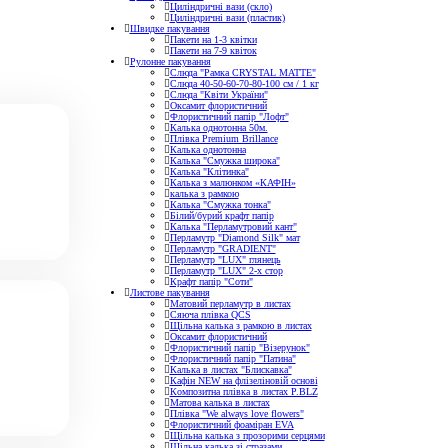
Циліндричні вази (скло)
Циліндричні вази (пластик)
Швидке пакування
Пакети на 1-3 квітки
Пакети на 7-9 квіток
Рулонне пакування
Слюда "Рамка CRYSTAL MATTE"
Слюда 40-50-60-70-80-100 см / 1 кг
Слюда "Квіти України"
Оксамит флористичний
Флористичний папір "Лофт"
Калька однотонна 50м.
Плівка Premium Brillance
Калька однотонна
Калька "Смужка широка"
Калька "Клітинка"
Калька з малюнком «КАФІН»
калька з рамкою
Калька "Смужка тонка"
Білий/бурий крафт папір
Калька "Перламутровий кант"
Перламутр "Diamond Silk" мат
Перламутр "GRADIENT"
Перламутр "LUX" глянець
Перламутр "LUX" 2-х стор
Крафт папір "Соти"
Листове пакування
Матовий перламутр в листах
Сяюча плівка QCS
Щільна калька з рамкою в листах
Оксамит флористичний
Флористичний папір "Візерунок"
Флористичний папір "Патина"
Калька в листах "Блискавка"
Кафін NEW на флізеліновій основі
Композитна плівка в листах Р.BLZ
Матова калька в листах
Плівка "We always love flowers"
Флористичний фоаміран EVA
Щільна калька з прозорими серцями
Щільна калька зі стразами