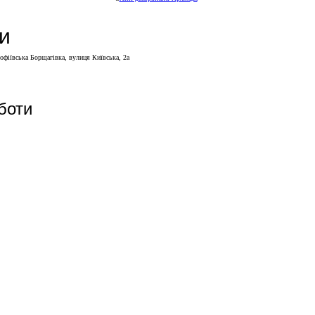
и
Софіївська Борщагівка, вулиця Київська, 2а
боти