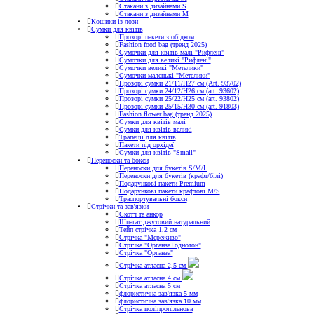
Стакани з дизайнами S
Стакани з дизайнами М
Кошики із лози
Сумки для квітів
Прозорі пакети з обідком
Fashion food bag (тренд 2025)
Сумочки для квітів малі "Рифлені"
Сумочки для великі "Рифлені"
Сумочки великі "Метелики"
Сумочки маленькі "Метелики"
Прозорі сумки 21/11/H27 см (Art. 93702)
Прозорі сумки 24/12/Н26 см (art. 93602)
Прозорі сумки 25/22/Н25 см (art. 93802)
Прозорі сумки 25/15/Н30 см (art. 91803)
Fashion flower bag (тренд 2025)
Сумки для квітів малі
Сумки для квітів великі
Трапеції для квітів
Пакети під орхідеї
Сумки для квітів "Small"
Переноски та бокси
Переноски для букетів S/M/L
Переноски для букетів (крафт/білі)
Подарункові пакети Premium
Подарункові пакети крафтові M/S
Траспортувальні бокси
Стрічки та зав'язки
Скотч та анкор
Шпагат джутовий натуральний
Тейп стрічка 1,2 см
Стрічка "Мереживо"
Стрічка "Органза+однотон"
Стрічка "Органза"
Стрічка атласна 2,5 см
Стрічка атласна 4 см
Стрічка атласна 5 см
флористична зав'язка 5 мм
флористична зав'язка 10 мм
Стрічка поліпропіленова