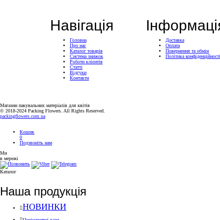
Навігація
Інформаці
Головна
Доставка
Про нас
Оплата
Каталог товарів
Повернення та обмін
Система знижок
Політика конфіденційност
Роботи клієнтів
Статті
Відгуки
Контакти
Магазин пакувальних матеріалів для квітів
© 2018-2024 Packing Flowers. All Rights Reserved.
packingflowers.com.ua
Кошик
0
Подзвоніть нам
Ми
в мережі
Каталог
Наша продукція
НОВИНКИ
Циліндричні вази