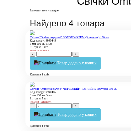
Свічки Omb
Замовити консультацію
Найдено 4 товара
Свічки "Ombre закручені" ЗОЛОТО+КРЕМ (5 шт/упак) 150 мм
Код товару: 9990445
5 мм
150 мм
5 мм
81
грн
за 5 шт
немає в наявності
-
+
Товар додано у кошик
Купити в 1 клік
Свічки "Ombre закручені" ЧЕРВОНИЙ+ЧОРНИЙ (5 шт/упак) 150 мм
Код товару: 9990465
5 мм
150 мм
5 мм
81
грн
за 5 шт
немає в наявності
-
+
Товар додано у кошик
Купити в 1 клік