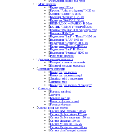
Фольговані цифри під гелій
М'які іграшки
Ведмедики H22 см
Кролик "Аліса в спідничці" Н 20 см
Слоник "Дамбо" Н 18 см
Кролиця "Моніка" Н 26 см
Ведмедик "БАЛУ" Н 35 см
ВЕДМЕДИК «ФРАНЕК» H 30см
КОТИК "ТОMMY" сидячий 30см
Пташка "Мрійка" Н30 см (з підвісом)
Кролики Н30-32см
Ведмедики "Барі" / "Панда" Н100 см
Ведмедики "БАРІ" Н65 см
Ведмедики "Бернард" Н140 см
Ведмедики "Флоппі" Н160 см
Ведмедики "Барі" Н180 см
Ведмедики "Бернард" Н200 см
Різні м'які іграшки
Декор-ні крильця метеликів
Паперові крильця метеликів
Плівкові крильця метеликів
Листівки та конверти
Конверти для грошей
Конверти для композицій
Листівки міні з тисненням
Листівки міні
Конверти для грошей "Стандарт"
Сухоцвіти
Бавовна на ніжці
Лагурус
Бавовна на гілці
Колосок флористичний
Головки бавовни
Свічки різні для тортів
Свічки B&C металік 170 мм
Свічки Ombre гліттер 170 мм
Свічки Ombre закручені 150 мм
Свічки Цукерки 150 мм
Свічки Millenium 165 мм
Свічки Twister гліттер 120 мм
Свічки різні/холодні фонтани