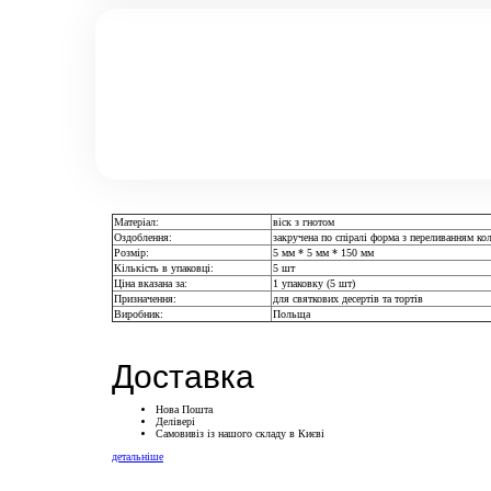
Матеріал:
віск з гнотом
Оздоблення:
закручена по спіралі форма з переливанням ко
Розмір:
5 мм * 5 мм * 150 мм
Кількість в упаковці:
5 шт
Ціна вказана за:
1 упаковку (5 шт)
Призначення:
для святкових десертів та тортів
Виробник:
Польща
Доставка
Нова Пошта
Делівері
Самовивіз із нашого складу в Києві
детальніше