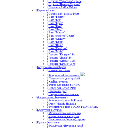
Стрічка "Укр стиль" 2,5 см
Стрічка "Прапор України"
Польська Raffia 200 мм
Керамічні вази
Скляні вази різних форм
Ваза "Бамбл"
Ваза "Гео"
Ваза "Едем"
Ваза "Кім"
Ваза "Леді"
Ваза "Мадам"
Ваза преміум "Серце"
Ваза "Силует"
Ваза "Квін"
Ваза "Полі"
Ваза "Самбука"
Ваза "Мрія"
Горщик "Квадрат" 1л
Горщик "Дюна" 2л
Горщик "Сфера" 1,5л
Горщик "Кільце" 3,2л
Інструменти/лаки/фарби
Клейові пістолети
Флористичні інструменти
Подовжувачі для орхідей
Клейові стержні
Фарба для квітів SPRING
Спрей-лак Perfect Plant
Герберний дріт
Натуральний наповнювач
Флористична піна (оазис)
Флористична піна BeFlower
Оазис Victoria Польща
Флористична піна TECAR FLOR BASIC
Брендування стрічок
Матова силіконова стрічка
Чорна силіконова стрічка
Біла сатинова (атласна) стрічка
Кульки фольговані
Фольговані фігури під гелій