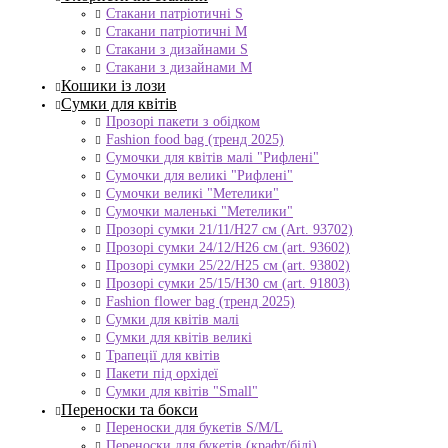
Стакани патріотичні S
Стакани патріотичні М
Стакани з дизайнами S
Стакани з дизайнами М
Кошики із лози
Сумки для квітів
Прозорі пакети з обідком
Fashion food bag (тренд 2025)
Сумочки для квітів малі "Рифлені"
Сумочки для великі "Рифлені"
Сумочки великі "Метелики"
Сумочки маленькі "Метелики"
Прозорі сумки 21/11/H27 см (Art. 93702)
Прозорі сумки 24/12/Н26 см (art. 93602)
Прозорі сумки 25/22/Н25 см (art. 93802)
Прозорі сумки 25/15/Н30 см (art. 91803)
Fashion flower bag (тренд 2025)
Сумки для квітів малі
Сумки для квітів великі
Трапеції для квітів
Пакети під орхідеї
Сумки для квітів "Small"
Переноски та бокси
Переноски для букетів S/M/L
Переноски для букетів (крафт/білі)