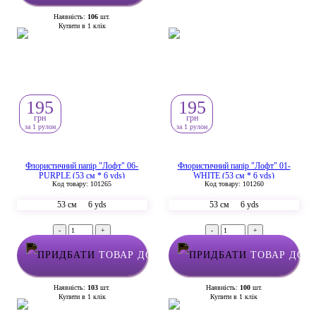
Наявність:
106
шт.
Купити в 1 клік
195
195
грн
грн
за 1 рулон
за 1 рулон
Флористичний папір "Лофт" 06-
Флористичний папір "Лофт" 01-
PURPLE (53 см * 6 yds)
WHITE (53 см * 6 yds)
Код товару: 101265
Код товару: 101260
53 см
6 yds
53 см
6 yds
-
+
-
+
ТОВАР ДОДАНО У КОШИК
ТОВАР ДОД
Наявність:
103
шт.
Наявність:
100
шт.
Купити в 1 клік
Купити в 1 клік