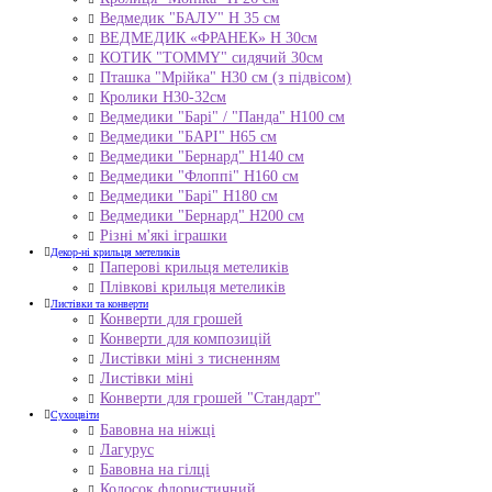
Ведмедик "БАЛУ" Н 35 см
ВЕДМЕДИК «ФРАНЕК» H 30см
КОТИК "ТОMMY" сидячий 30см
Пташка "Мрійка" Н30 см (з підвісом)
Кролики Н30-32см
Ведмедики "Барі" / "Панда" Н100 см
Ведмедики "БАРІ" Н65 см
Ведмедики "Бернард" Н140 см
Ведмедики "Флоппі" Н160 см
Ведмедики "Барі" Н180 см
Ведмедики "Бернард" Н200 см
Різні м'які іграшки
Декор-ні крильця метеликів
Паперові крильця метеликів
Плівкові крильця метеликів
Листівки та конверти
Конверти для грошей
Конверти для композицій
Листівки міні з тисненням
Листівки міні
Конверти для грошей "Стандарт"
Сухоцвіти
Бавовна на ніжці
Лагурус
Бавовна на гілці
Колосок флористичний