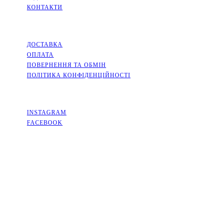
КОНТАКТИ
ІНФОРМАЦІЯ
ДОСТАВКА
ОПЛАТА
ПОВЕРНЕННЯ ТА ОБМІН
ПОЛІТИКА КОНФІДЕНЦІЙНОСТІ
СОЦМЕРЕЖІ
INSTAGRAM
FACEBOOK
КОНТАКТИ
КИЇВСЬКА ОБЛАСТЬ, МІСТО СОФІЇВСЬКА БОРЩАГІВКА,
ВУЛИЦЯ КИЇВСЬКА, 2А
+38(063)526-99-49
PACKINGFLOWERS@UKR.NET
ГРАФІК РОБОТИ