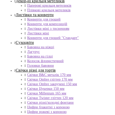
Декор-ні крильця метеликів
Паперові крильця метеликів
Плівкові крильця метеликів
Листівки та конверти
Конверти для грошей
Конверти для композицій
Листівки міні з тисненням
Листівки міні
Конверти для грошей "Стандарт"
Сухоцвіти
Бавовна на ніжці
Лагурус
Бавовна на гілці
Колосок флористичний
Головки бавовни
Свічки різні для тортів
Свічки B&C металік 170 мм
Свічки Ombre гліттер 170 мм
Свічки Ombre закручені 150 мм
Свічки Цукерки 150 мм
Свічки Millenium 165 мм
Свічки Twister гліттер 120 мм
Свічки різні/холодні фонтани
Цифри блакитні з короною
Цифри рожеві з короною