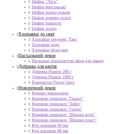
Цифри "Лего"
Цифри бенгальські
Цифри ніжно-рожеві
Цифри рожево-золоті
Цифри блакитні
Цифри золоті
Хлопавки до свят
Хлопавки гендерні "Еко"
Хлопавки різні
Хлопавки безшумні
Пасхальний декор
Пасхальні пінопластові яйця для декору
Добрива для квітів
Добрива Planton 200 г
Добрива Planton 1000 г
Реаніматор Flower Juice
Новорічний декор
Ялинки декоративні
Ялинкові прикраси "Гранат"
Ялинкові прикраси "Зефір"
Ялинкові прикраси "Серця"
Ялинкові прикраси "Шишки кедр"
Ялинкові прикраси "Шишки пласт"
Кулі ялинкові 60 мм
Кулі ялинкові 80 мм