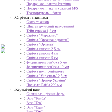
Подарункові пакети Premium
Подарункові пакети крафтові M/S
Траспортувальні бокси
Стрічки та зав'язки
Скотч та анкор
Шпагат джутовий натуральний
Тейп стрічка 1,2 см
Стрічка "Мереживо"
Стрічка "Органза+однотон"
Стрічка "Органза"
Стрічка атласна 2,5 см
Стрічка атласна 4 см
Стрічка атласна 5 см
флористична зав'язка 5 мм
флористична зав'язка 10 мм
Стрічка поліпропіленова
Стрічка "Укр стиль" 2,5 см
Стрічка "Прапор України"
Польська Raffia 200 мм
Керамічні вази
Скляні вази різних форм
Ваза "Бамбл"
Ваза "Гео"
Ваза "Едем"
Ваза "Кім"