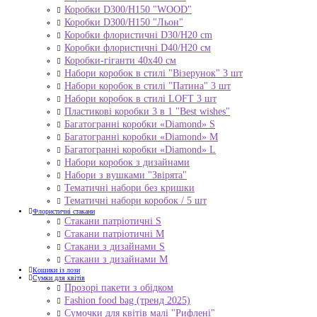
Коробки D300/H150 "WOOD"
Коробки D300/H150 "Льон"
Коробки флористичні D30/H20 cm
Коробки флористичні D40/H20 cм
Коробки-гіганти 40x40 см
Набори коробок в стилі "Візерунок" 3 шт
Набори коробок в стилі "Патина" 3 шт
Набори коробок в стилі LOFT 3 шт
Пластикові коробки 3 в 1 "Best wishes"
Багатогранні коробки «Diamond» S
Багатогранні коробки «Diamond» M
Багатогранні коробки «Diamond» L
Набори коробок з дизайнами
Набори з вушками "Звірята"
Тематичні набори без кришки
Тематичні набори коробок / 5 шт
Флористичні стакани
Стакани патріотичні S
Стакани патріотичні М
Стакани з дизайнами S
Стакани з дизайнами М
Кошики із лози
Сумки для квітів
Прозорі пакети з обідком
Fashion food bag (тренд 2025)
Сумочки для квітів малі "Рифлені"