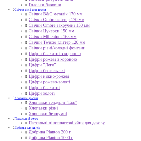
Головки бавовни
Свічки різні для тортів
Свічки B&C металік 170 мм
Свічки Ombre гліттер 170 мм
Свічки Ombre закручені 150 мм
Свічки Цукерки 150 мм
Свічки Millenium 165 мм
Свічки Twister гліттер 120 мм
Свічки різні/холодні фонтани
Цифри блакитні з короною
Цифри рожеві з короною
Цифри "Лего"
Цифри бенгальські
Цифри ніжно-рожеві
Цифри рожево-золоті
Цифри блакитні
Цифри золоті
Хлопавки до свят
Хлопавки гендерні "Еко"
Хлопавки різні
Хлопавки безшумні
Пасхальний декор
Пасхальні пінопластові яйця для декору
Добрива для квітів
Добрива Planton 200 г
Добрива Planton 1000 г