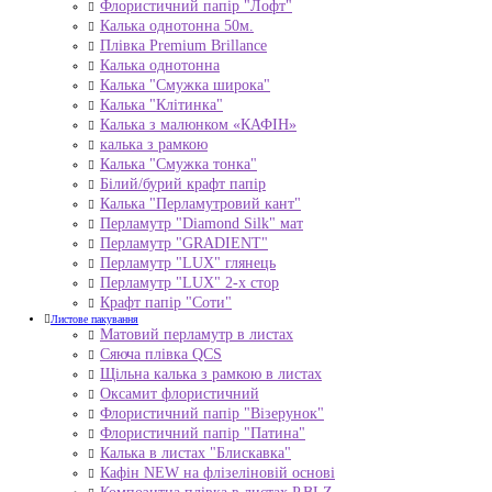
Флористичний папір "Лофт"
Калька однотонна 50м.
Плівка Premium Brillance
Калька однотонна
Калька "Смужка широка"
Калька "Клітинка"
Калька з малюнком «КАФІН»
калька з рамкою
Калька "Смужка тонка"
Білий/бурий крафт папір
Калька "Перламутровий кант"
Перламутр "Diamond Silk" мат
Перламутр "GRADIENT"
Перламутр "LUX" глянець
Перламутр "LUX" 2-х стор
Крафт папір "Соти"
Листове пакування
Матовий перламутр в листах
Сяюча плівка QCS
Щільна калька з рамкою в листах
Оксамит флористичний
Флористичний папір "Візерунок"
Флористичний папір "Патина"
Калька в листах "Блискавка"
Кафін NEW на флізеліновій основі