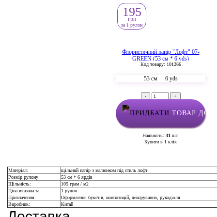
195
грн
за 1 рулон
Флористичний папір "Лофт" 07-
GREEN (53 см * 6 yds)
Код товару: 101266
53 см
6 yds
-
+
ТОВАР ДОД
Наявність:
31
шт.
Купити в 1 клік
Матеріал:
щільний папір з малюнком під стиль лофт
Розмір рулону:
53 см * 6 ярдів
Щільність:
105 грам / м2
Ціна вказана за:
1 рулон
Призначення:
Оформлення букетів, композицій, декорування, рукоділля
Виробник:
Китай
Доставка