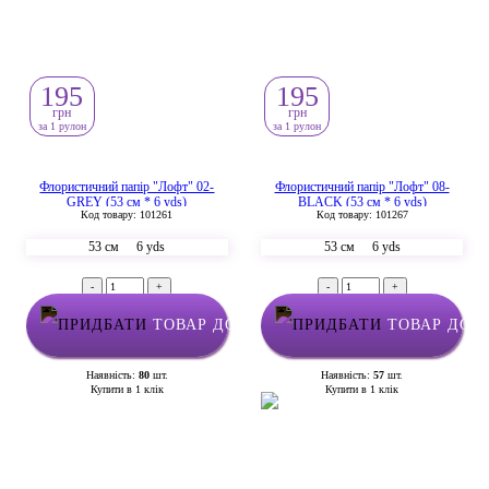
195
195
грн
грн
за 1 рулон
за 1 рулон
Флористичний папір "Лофт" 02-
Флористичний папір "Лофт" 08-
GREY (53 см * 6 yds)
BLACK (53 см * 6 yds)
Код товару: 101261
Код товару: 101267
53 см
6 yds
53 см
6 yds
-
+
-
+
ТОВАР ДОДАНО У КОШИК
ТОВАР ДОД
Наявність:
80
шт.
Наявність:
57
шт.
Купити в 1 клік
Купити в 1 клік