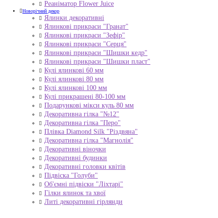
Реаніматор Flower Juice
Новорічний декор
Ялинки декоративні
Ялинкові прикраси "Гранат"
Ялинкові прикраси "Зефір"
Ялинкові прикраси "Серця"
Ялинкові прикраси "Шишки кедр"
Ялинкові прикраси "Шишки пласт"
Кулі ялинкові 60 мм
Кулі ялинкові 80 мм
Кулі ялинкові 100 мм
Кулі прикрашені 80-100 мм
Подарункові мікси куль 80 мм
Декоративна гілка "№12"
Декоративна гілка "Перо"
Плівка Diamond Silk "Різдвяна"
Декоративна гілка "Магнолія"
Декоративні віночки
Декоративні будинки
Декоративні головки квітів
Підвіска "Голуби"
Об'ємні підвіски "Ліхтарі"
Гілки ялинок та хвої
Литі декоративні гірлянди