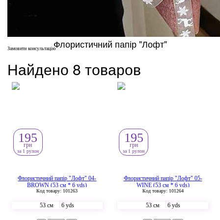
Флористичний папір "Лофт"
Замовити консультацію
Найдено 8 товаров
195
195
грн
грн
за 1 рулон
за 1 рулон
Флористичний папір "Лофт" 04-
Флористичний папір "Лофт" 05-
BROWN (53 см * 6 yds)
WINE (53 см * 6 yds)
Код товару: 101263
Код товару: 101264
53 см
6 yds
53 см
6 yds