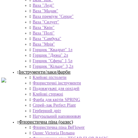
Ваза "Леді"
Ваза "Мадам"
Ваза преміум "Серце"
Ваза "Силует"
Ваза "Квін"
Ваза "Полі"
Ваза "Самбука"
Ваза "Мрія"
Горщик "Квадрат" 1л
Горщик "Дюна" 2л
Горщик "Сфера" 1,5л
Горщик "Кільце" 3,2л
Інструменти/лаки/фарби
Клейові пістолети
Флористичні інструменти
Подовжувачі для орхідей
Клейові стержні
Фарба для квітів SPRING
Спрей-лак Perfect Plant
Герберний дріт
Натуральний наповнювач
Флористична піна (оазис)
Флористична піна BeFlower
Оазис Victoria Польща