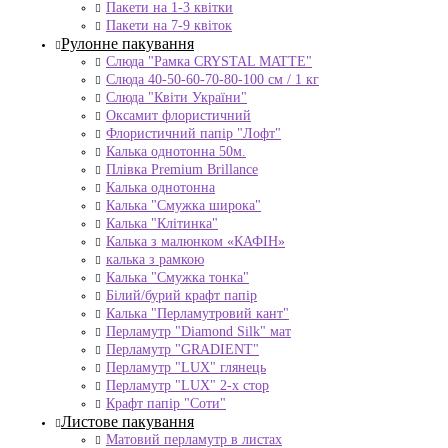
Пакети на 1-3 квітки
Пакети на 7-9 квіток
Рулонне пакування
Слюда "Рамка CRYSTAL MATTE"
Слюда 40-50-60-70-80-100 см / 1 кг
Слюда "Квіти України"
Оксамит флористичний
Флористичний папір "Лофт"
Калька однотонна 50м.
Плівка Premium Brillance
Калька однотонна
Калька "Смужка широка"
Калька "Клітинка"
Калька з малюнком «КАФІН»
калька з рамкою
Калька "Смужка тонка"
Білий/бурий крафт папір
Калька "Перламутровий кант"
Перламутр "Diamond Silk" мат
Перламутр "GRADIENT"
Перламутр "LUX" глянець
Перламутр "LUX" 2-х стор
Крафт папір "Соти"
Листове пакування
Матовий перламутр в листах