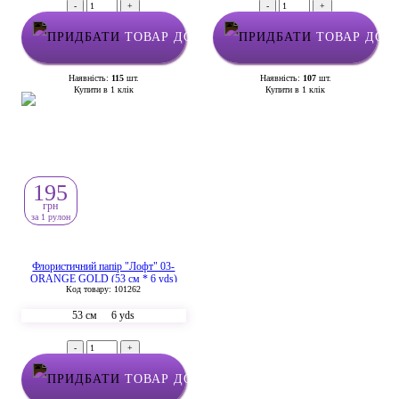
-
+
-
+
ТОВАР ДОДАНО У КОШИК
ТОВАР ДОД
Наявність:
115
шт.
Наявність:
107
шт.
Купити в 1 клік
Купити в 1 клік
195
грн
за 1 рулон
Флористичний папір "Лофт" 03-
ORANGE GOLD (53 см * 6 yds)
Код товару: 101262
53 см
6 yds
-
+
ТОВАР ДОДАНО У КОШИК