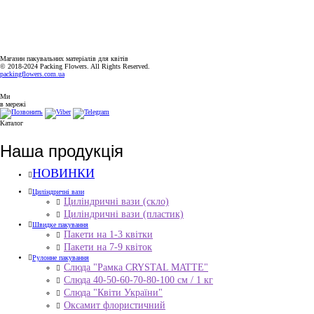
ПН-ПТ: 9:00-18:00
СБ-НД: ВИХІДНИЙ
Магазин пакувальних матеріалів для квітів
© 2018-2024 Packing Flowers. All Rights Reserved.
packingflowers.com.ua
Ми
в мережі
Каталог
Наша продукція
НОВИНКИ
Циліндричні вази
Циліндричні вази (скло)
Циліндричні вази (пластик)
Швидке пакування
Пакети на 1-3 квітки
Пакети на 7-9 квіток
Рулонне пакування
Слюда "Рамка CRYSTAL MATTE"
Слюда 40-50-60-70-80-100 см / 1 кг
Слюда "Квіти України"
Оксамит флористичний