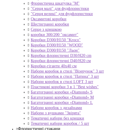
Флористична шкатулка "М"
"Серця малі" для фудфлористики
"Серця великі" для фудфлористики
Оксамитові коробки
Шестигранні коробки
Серце з кришкою
коробки 300/200 "оксамит"
Коробки D300/H150 "Kroco"
Коробки D300/H150 "WOOD"
Коробки D300/H150 "Льон"
Коробки флористичні D30/H20 cm
Коробки флористичні D40/H20 cм
Коробки-гіганти 40x40 см
Набори коробок в стилі "Візерунок" 3 шт
Набори коробок в стилі "Патина" 3 шт
Набори коробок в стилі LOFT 3 шт
Пластикові коробки 3 в 1 "Best wishes"
Багатогранні коробки «Diamond» S
Багатогранні коробки «Diamond» M
Багатогранні коробки «Diamond» L
Набори коробок з дизайнами
Набори з вушками "Звірята"
Тематичні набори без кришки
Тематичні набори коробок / 5 шт
Флористичні стакани