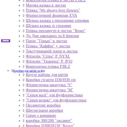
Композитна плівка в листах Р.BLZ
Матова калька в листах
Плівка "We always love flowers"
Флористичний фоаміран EVA
Щільна калька з прозорими серцями
Щільна калька зі стразами
Плівка перламутр в листах "Roses"
До Дня закоханих та 8 березня
Папір "Тішью" в листах
Плівка "Каффін" у листах
Текстурований папір в листах
Флізелін "Сітка" P. NYXL
Флізелін "Тканина" P. JFSJ
Композитна плівка Р.BLZ
Коробки для квітів та фуд
Круглі набори для квітів
Коробки гіганти D30/H30 cm
Флористична шкатулка "S"
Флористична шкатулка "М"
"Серця малі" для фудфлористики
"Серця великі" для фудфлористики
Оксамитові коробки
Шестигранні коробки
Серце з кришкою
коробки 300/200 "оксамит"
Коробки D300/H150 "Kroco"