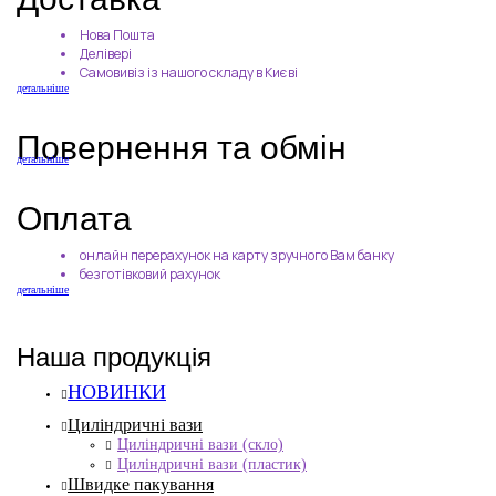
Нова Пошта
Делівері
Самовивіз із нашого складу в Києві
детальніше
Повернення та обмін
детальніше
Оплата
онлайн перерахунок на карту зручного Вам банку
безготівковий рахунок
детальніше
Наша продукція
НОВИНКИ
Циліндричні вази
Циліндричні вази (скло)
Циліндричні вази (пластик)
Швидке пакування