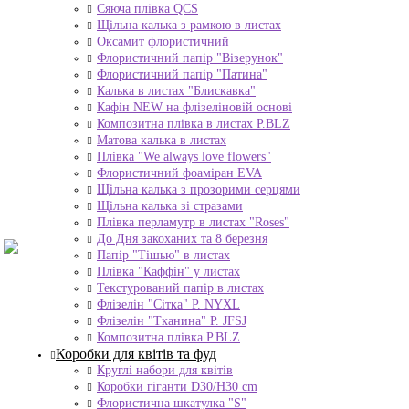
Сяюча плівка QCS
Щільна калька з рамкою в листах
Оксамит флористичний
Флористичний папір "Візерунок"
Флористичний папір "Патина"
Калька в листах "Блискавка"
Кафін NEW на флізеліновій основі
Композитна плівка в листах Р.BLZ
Матова калька в листах
Плівка "We always love flowers"
Флористичний фоаміран EVA
Щільна калька з прозорими серцями
Щільна калька зі стразами
Плівка перламутр в листах "Roses"
До Дня закоханих та 8 березня
Папір "Тішью" в листах
Плівка "Каффін" у листах
Текстурований папір в листах
Флізелін "Сітка" P. NYXL
Флізелін "Тканина" P. JFSJ
Композитна плівка Р.BLZ
Коробки для квітів та фуд
Круглі набори для квітів
Коробки гіганти D30/H30 cm
Флористична шкатулка "S"