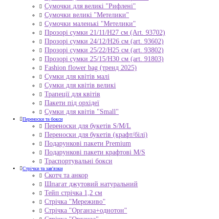
Сумочки для великі "Рифлені"
Сумочки великі "Метелики"
Сумочки маленькі "Метелики"
Прозорі сумки 21/11/H27 см (Art. 93702)
Прозорі сумки 24/12/Н26 см (art. 93602)
Прозорі сумки 25/22/Н25 см (art. 93802)
Прозорі сумки 25/15/Н30 см (art. 91803)
Fashion flower bag (тренд 2025)
Сумки для квітів малі
Сумки для квітів великі
Трапеції для квітів
Пакети під орхідеї
Сумки для квітів "Small"
Переноски та бокси
Переноски для букетів S/M/L
Переноски для букетів (крафт/білі)
Подарункові пакети Premium
Подарункові пакети крафтові M/S
Траспортувальні бокси
Стрічки та зав'язки
Скотч та анкор
Шпагат джутовий натуральний
Тейп стрічка 1,2 см
Стрічка "Мереживо"
Стрічка "Органза+однотон"