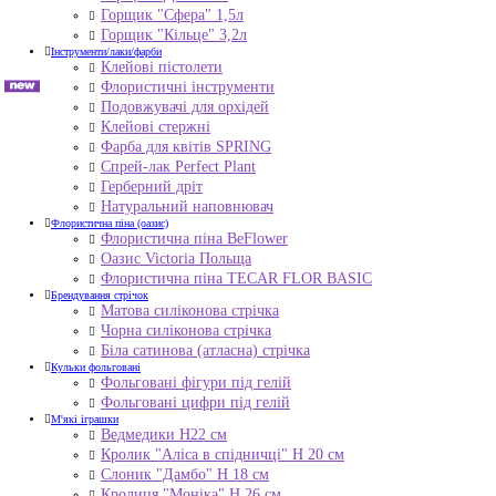
Горщик "Сфера" 1,5л
Горщик "Кільце" 3,2л
Інструменти/лаки/фарби
Клейові пістолети
Флористичні інструменти
Подовжувачі для орхідей
Клейові стержні
Фарба для квітів SPRING
Спрей-лак Perfect Plant
Герберний дріт
Натуральний наповнювач
Флористична піна (оазис)
Флористична піна BeFlower
Оазис Victoria Польща
Флористична піна TECAR FLOR BASIC
Брендування стрічок
Матова силіконова стрічка
Чорна силіконова стрічка
Біла сатинова (атласна) стрічка
Кульки фольговані
Фольговані фігури під гелій
Фольговані цифри під гелій
М'які іграшки
Ведмедики H22 см
Кролик "Аліса в спідничці" Н 20 см
Слоник "Дамбо" Н 18 см
Кролиця "Моніка" Н 26 см