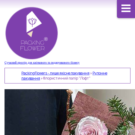
Сучасний простір для квіткового та подарункового бізнесу
PackingFlowers - лише якісне пакування
»
Рулонне
пакування
»
Флористичний папір "Лофт"