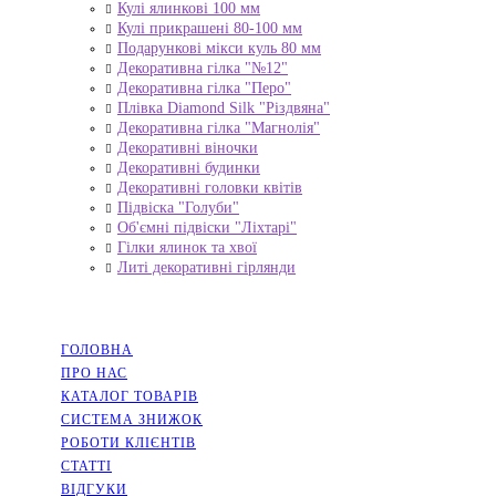
Кулі ялинкові 100 мм
Кулі прикрашені 80-100 мм
Подарункові мікси куль 80 мм
Декоративна гілка "№12"
Декоративна гілка "Перо"
Плівка Diamond Silk "Різдвяна"
Декоративна гілка "Магнолія"
Декоративні віночки
Декоративні будинки
Декоративні головки квітів
Підвіска "Голуби"
Об'ємні підвіски "Ліхтарі"
Гілки ялинок та хвої
Литі декоративні гірлянди
НАВІГАЦІЯ
ГОЛОВНА
ПРО НАС
КАТАЛОГ ТОВАРІВ
СИСТЕМА ЗНИЖОК
РОБОТИ КЛІЄНТІВ
СТАТТІ
ВІДГУКИ