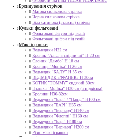
Флористична піна TECAR FLOR BASIC
Брендування стрічок
Матова силіконова стрічка
Чорна силіконова стрічка
Біла сатинова (атласна) стрічка
Кульки фольговані
Фольговані фігури під гелій
Фольговані цифри під гелій
М'які іграшки
Ведмедики H22 см
Кролик "Аліса в спідничці" Н 20 см
Слоник "Дамбо" Н 18 см
Кролиця "Моніка" Н 26 см
Ведмедик "БАЛУ" Н 35 см
ВЕДМЕДИК «ФРАНЕК» H 30см
КОТИК "ТОMMY" сидячий 30см
Пташка "Мрійка" Н30 см (з підвісом)
Кролики Н30-32см
Ведмедики "Барі" / "Панда" Н100 см
Ведмедики "БАРІ" Н65 см
Ведмедики "Бернард" Н140 см
Ведмедики "Флоппі" Н160 см
Ведмедики "Барі" Н180 см
Ведмедики "Бернард" Н200 см
Різні м'які іграшки