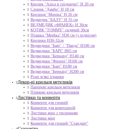
Кролик "Аліса в спідничці" Н 20 см
Слоник "Дамбо" Н 18 см
Кролиця "Моніка" Н 26 см
Ведмедик "БАЛУ" Н 35 см
ВЕДМЕДИК «ФРАНЕК» H 30см
КОТИК "ТОMMY" сидячий 30см
Пташка "Мрійка" Н30 см (з підвісом)
Кролики Н30-32см
Ведмедики "Барі" / "Панда" Н100 см
Ведмедики "БАРІ" Н65 см
Ведмедики "Бернард" Н140 см
Ведмедики "Флоппі" Н160 см
Ведмедики "Барі" Н180 см
Ведмедики "Бернард" Н200 см
Різні м'які іграшки
Декор-ні крильця метеликів
Паперові крильця метеликів
Плівкові крильця метеликів
Листівки та конверти
Конверти для грошей
Конверти для композицій
Листівки міні з тисненням
Листівки міні
Конверти для грошей "Стандарт"
Сухоцвіти