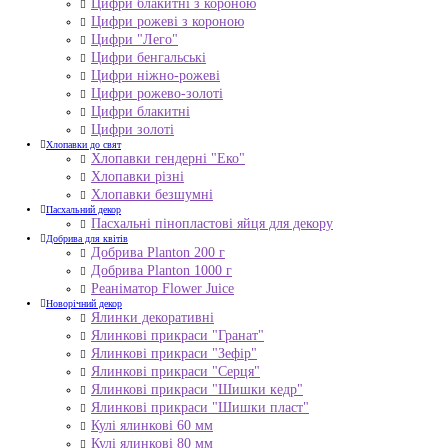
Цифри блакитні з короною
Цифри рожеві з короною
Цифри "Лего"
Цифри бенгальські
Цифри ніжно-рожеві
Цифри рожево-золоті
Цифри блакитні
Цифри золоті
Хлопавки до свят
Хлопавки гендерні "Еко"
Хлопавки різні
Хлопавки безшумні
Пасхальний декор
Пасхальні пінопластові яйця для декору
Добрива для квітів
Добрива Planton 200 г
Добрива Planton 1000 г
Реаніматор Flower Juice
Новорічний декор
Ялинки декоративні
Ялинкові прикраси "Гранат"
Ялинкові прикраси "Зефір"
Ялинкові прикраси "Серця"
Ялинкові прикраси "Шишки кедр"
Ялинкові прикраси "Шишки пласт"
Кулі ялинкові 60 мм
Кулі ялинкові 80 мм