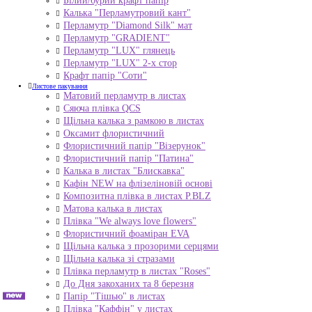
Білий/бурий крафт папір
Калька "Перламутровий кант"
Перламутр "Diamond Silk" мат
Перламутр "GRADIENT"
Перламутр "LUX" глянець
Перламутр "LUX" 2-х стор
Крафт папір "Соти"
Листове пакування
Матовий перламутр в листах
Сяюча плівка QCS
Щільна калька з рамкою в листах
Оксамит флористичний
Флористичний папір "Візерунок"
Флористичний папір "Патина"
Калька в листах "Блискавка"
Кафін NEW на флізеліновій основі
Композитна плівка в листах Р.BLZ
Матова калька в листах
Плівка "We always love flowers"
Флористичний фоаміран EVA
Щільна калька з прозорими серцями
Щільна калька зі стразами
Плівка перламутр в листах "Roses"
До Дня закоханих та 8 березня
Папір "Тішью" в листах
Плівка "Каффін" у листах