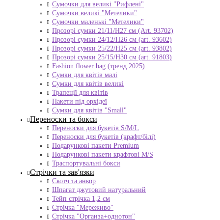
Сумочки для великі "Рифлені"
Сумочки великі "Метелики"
Сумочки маленькі "Метелики"
Прозорі сумки 21/11/H27 см (Art. 93702)
Прозорі сумки 24/12/Н26 см (art. 93602)
Прозорі сумки 25/22/Н25 см (art. 93802)
Прозорі сумки 25/15/Н30 см (art. 91803)
Fashion flower bag (тренд 2025)
Сумки для квітів малі
Сумки для квітів великі
Трапеції для квітів
Пакети під орхідеї
Сумки для квітів "Small"
Переноски та бокси
Переноски для букетів S/M/L
Переноски для букетів (крафт/білі)
Подарункові пакети Premium
Подарункові пакети крафтові M/S
Траспортувальні бокси
Стрічки та зав'язки
Скотч та анкор
Шпагат джутовий натуральний
Тейп стрічка 1,2 см
Стрічка "Мереживо"
Стрічка "Органза+однотон"