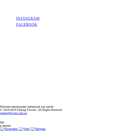
СОЦМЕРЕЖІ
INSTAGRAM
FACEBOOK
КОНТАКТИ
КИЇВСЬКА ОБЛАСТЬ, МІСТО СОФІЇВСЬКА БОРЩАГІВКА,
ВУЛИЦЯ КИЇВСЬКА, 2А
+38(063)526-99-49
PACKINGFLOWERS@UKR.NET
ГРАФІК РОБОТИ
ПН-ПТ: 9:00-18:00
СБ-НД: ВИХІДНИЙ
Магазин пакувальних матеріалів для квітів
© 2018-2024 Packing Flowers. All Rights Reserved.
packingflowers.com.ua
Ми
в мережі