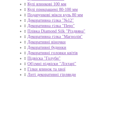
Кулі ялинкові 100 мм
Кулі прикрашені 80-100 мм
Подарункові мікси куль 80 мм
Декоративна гілка "№12"
Декоративна гілка "Перо"
Плівка Diamond Silk "Різдвяна"
Декоративна гілка "Магнолія"
Декоративні віночки
Декоративні будинки
Декоративні головки квітів
Підвіска "Голуби"
Об'ємні підвіски "Ліхтарі"
Гілки ялинок та хвої
Литі декоративні гірлянди