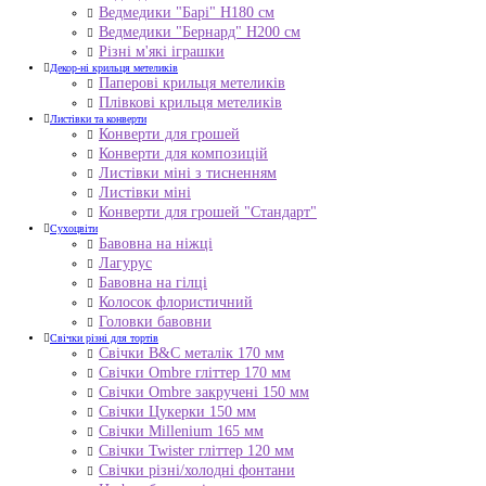
Ведмедики "Барі" Н180 см
Ведмедики "Бернард" Н200 см
Різні м'які іграшки
Декор-ні крильця метеликів
Паперові крильця метеликів
Плівкові крильця метеликів
Листівки та конверти
Конверти для грошей
Конверти для композицій
Листівки міні з тисненням
Листівки міні
Конверти для грошей "Стандарт"
Сухоцвіти
Бавовна на ніжці
Лагурус
Бавовна на гілці
Колосок флористичний
Головки бавовни
Свічки різні для тортів
Свічки B&C металік 170 мм
Свічки Ombre гліттер 170 мм
Свічки Ombre закручені 150 мм
Свічки Цукерки 150 мм
Свічки Millenium 165 мм
Свічки Twister гліттер 120 мм
Свічки різні/холодні фонтани