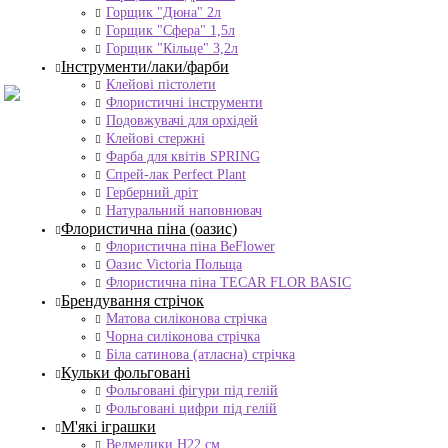
Горщик "Дюна" 2л
Горщик "Сфера" 1,5л
Горщик "Кільце" 3,2л
Інструменти/лаки/фарби
Клейові пістолети
Флористичні інструменти
Подовжувачі для орхідей
Клейові стержні
Фарба для квітів SPRING
Спрей-лак Perfect Plant
Герберний дріт
Натуральний наповнювач
Флористична піна (оазис)
Флористична піна BeFlower
Оазис Victoria Польща
Флористична піна TECAR FLOR BASIC
Брендування стрічок
Матова силіконова стрічка
Чорна силіконова стрічка
Біла сатинова (атласна) стрічка
Кульки фольговані
Фольговані фігури під гелій
Фольговані цифри під гелій
М'які іграшки
Ведмедики H22 см