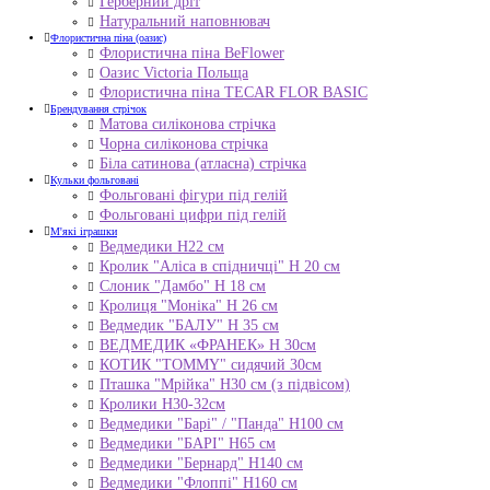
Герберний дріт
Натуральний наповнювач
Флористична піна (оазис)
Флористична піна BeFlower
Оазис Victoria Польща
Флористична піна TECAR FLOR BASIC
Брендування стрічок
Матова силіконова стрічка
Чорна силіконова стрічка
Біла сатинова (атласна) стрічка
Кульки фольговані
Фольговані фігури під гелій
Фольговані цифри під гелій
М'які іграшки
Ведмедики H22 см
Кролик "Аліса в спідничці" Н 20 см
Слоник "Дамбо" Н 18 см
Кролиця "Моніка" Н 26 см
Ведмедик "БАЛУ" Н 35 см
ВЕДМЕДИК «ФРАНЕК» H 30см
КОТИК "ТОMMY" сидячий 30см
Пташка "Мрійка" Н30 см (з підвісом)
Кролики Н30-32см
Ведмедики "Барі" / "Панда" Н100 см
Ведмедики "БАРІ" Н65 см
Ведмедики "Бернард" Н140 см
Ведмедики "Флоппі" Н160 см