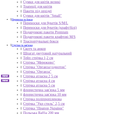
Сумки для квітів великі
Трапеції для квітів
Пакети під орхідеї
Сумки для квітів "Small"
Переноски та бокси
Переноски для букетів S/M/L
Переноски для букетів (крафт/білі)
Подарункові пакети Premium
Подарункові пакети крафтові M/S
Траспортувальні бокси
Стрічки та зав'язки
Скотч та анкор
Шпагат джутовий натуральний
Тейп стрічка 1,2 см
Стрічка "Мереживо"
Стрічка "Органза+однотон"
Стрічка "Органза"
Стрічка атласна 2,5 см
Стрічка атласна 4 см
Стрічка атласна 5 см
флористична зав'язка 5 мм
флористична зав'язка 10 мм
Стрічка поліпропіленова
Стрічка "Укр стиль" 2,5 см
Стрічка "Прапор України"
Польська Raffia 200 мм