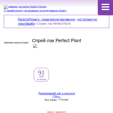
Сучасний простір для квіткового та подарункового бізнесу
PackingFlowers - лише якісне пакування
»
Інструменти/
лаки/фарби
»
Спрей-лак Perfect Plant
Спрей-лак Perfect Plant
Замовити консультацію
91
грн
за балон
Декоративний сніг в аерозолі
150мл.
Код товару: 77751465
немає в наявності