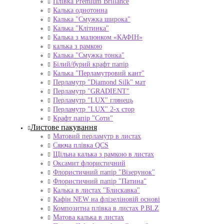
Плівка Premium Brillance
Калька однотонна
Калька "Смужка широка"
Калька "Клітинка"
Калька з малюнком «КАФІН»
калька з рамкою
Калька "Смужка тонка"
Білий/бурий крафт папір
Калька "Перламутровий кант"
Перламутр "Diamond Silk" мат
Перламутр "GRADIENT"
Перламутр "LUX" глянець
Перламутр "LUX" 2-х стор
Крафт папір "Соти"
Листове пакування
Матовий перламутр в листах
Сяюча плівка QCS
Щільна калька з рамкою в листах
Оксамит флористичний
Флористичний папір "Візерунок"
Флористичний папір "Патина"
Калька в листах "Блискавка"
Кафін NEW на флізеліновій основі
Композитна плівка в листах Р.BLZ
Матова калька в листах