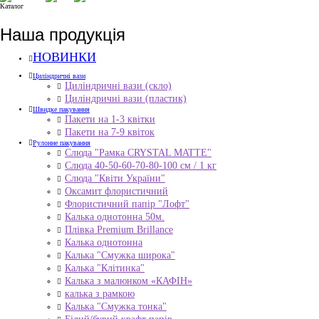
Каталог
Наша продукція
НОВИНКИ
Циліндричні вази
Циліндричні вази (скло)
Циліндричні вази (пластик)
Швидке пакування
Пакети на 1-3 квітки
Пакети на 7-9 квіток
Рулонне пакування
Слюда "Рамка CRYSTAL MATTE"
Слюда 40-50-60-70-80-100 см / 1 кг
Слюда "Квіти України"
Оксамит флористичний
Флористичний папір "Лофт"
Калька однотонна 50м.
Плівка Premium Brillance
Калька однотонна
Калька "Смужка широка"
Калька "Клітинка"
Калька з малюнком «КАФІН»
калька з рамкою
Калька "Смужка тонка"