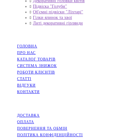
Декоративні головки квітів
Підвіска "Голуби"
Об'ємні підвіски "Ліхтарі"
Гілки ялинок та хвої
Литі декоративні гірлянди
НАВІГАЦІЯ
ГОЛОВНА
ПРО НАС
КАТАЛОГ ТОВАРІВ
СИСТЕМА ЗНИЖОК
РОБОТИ КЛІЄНТІВ
СТАТТІ
ВІДГУКИ
КОНТАКТИ
ІНФОРМАЦІЯ
ДОСТАВКА
ОПЛАТА
ПОВЕРНЕННЯ ТА ОБМІН
ПОЛІТИКА КОНФІДЕНЦІЙНОСТІ