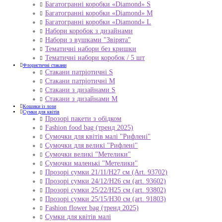
Багатогранні коробки «Diamond» S
Багатогранні коробки «Diamond» M
Багатогранні коробки «Diamond» L
Набори коробок з дизайнами
Набори з вушками "Звірята"
Тематичні набори без кришки
Тематичні набори коробок / 5 шт
Флористичні стакани
Стакани патріотичні S
Стакани патріотичні М
Стакани з дизайнами S
Стакани з дизайнами М
Кошики із лози
Сумки для квітів
Прозорі пакети з обідком
Fashion food bag (тренд 2025)
Сумочки для квітів малі "Рифлені"
Сумочки для великі "Рифлені"
Сумочки великі "Метелики"
Сумочки маленькі "Метелики"
Прозорі сумки 21/11/H27 см (Art. 93702)
Прозорі сумки 24/12/Н26 см (art. 93602)
Прозорі сумки 25/22/Н25 см (art. 93802)
Прозорі сумки 25/15/Н30 см (art. 91803)
Fashion flower bag (тренд 2025)
Сумки для квітів малі