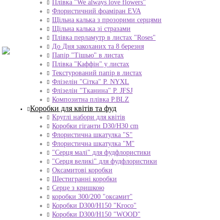
Плівка "We always love flowers"
Флористичний фоаміран EVA
Щільна калька з прозорими серцями
Щільна калька зі стразами
Плівка перламутр в листах "Roses"
До Дня закоханих та 8 березня
Папір "Тішью" в листах
Плівка "Каффін" у листах
Текстурований папір в листах
Флізелін "Сітка" P. NYXL
Флізелін "Тканина" P. JFSJ
Композитна плівка Р.BLZ
Коробки для квітів та фуд
Круглі набори для квітів
Коробки гіганти D30/H30 cm
Флористична шкатулка "S"
Флористична шкатулка "М"
"Серця малі" для фудфлористики
"Серця великі" для фудфлористики
Оксамитові коробки
Шестигранні коробки
Серце з кришкою
коробки 300/200 "оксамит"
Коробки D300/H150 "Kroco"
Коробки D300/H150 "WOOD"