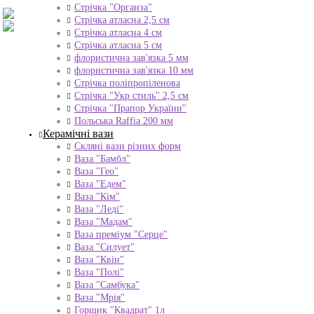
Стрічка "Органза"
Стрічка атласна 2,5 см
Стрічка атласна 4 см
Стрічка атласна 5 см
флористична зав'язка 5 мм
флористична зав'язка 10 мм
Стрічка поліпропіленова
Стрічка "Укр стиль" 2,5 см
Стрічка "Прапор України"
Польська Raffia 200 мм
Керамічні вази
Скляні вази різних форм
Ваза "Бамбл"
Ваза "Гео"
Ваза "Едем"
Ваза "Кім"
Ваза "Леді"
Ваза "Мадам"
Ваза преміум "Серце"
Ваза "Силует"
Ваза "Квін"
Ваза "Полі"
Ваза "Самбука"
Ваза "Мрія"
Горщик "Квадрат" 1л