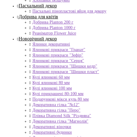
Хлопавки безшумні
Пасхальний декор
Пасхальні пінопластові яйця для декору
Добрива для квітів
Добрива Planton 200 г
Добрива Planton 1000 г
Реаніматор Flower Juice
Новорічний декор
Ялинки декоративні
Ялинкові прикраси "Гранат"
Ялинкові прикраси "Зефір"
Ялинкові прикраси "Серця"
Ялинкові прикраси "Шишки кедр"
Ялинкові прикраси "Шишки пласт"
Кулі ялинкові 60 мм
Кулі ялинкові 80 мм
Кулі ялинкові 100 мм
Кулі прикрашені 80-100 мм
Подарункові мікси куль 80 мм
Декоративна гілка "№12"
Декоративна гілка "Перо"
Плівка Diamond Silk "Різдвяна"
Декоративна гілка "Магнолія"
Декоративні віночки
Декоративні будинки