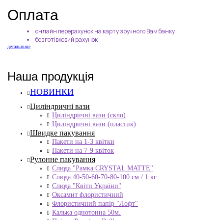
Оплата
онлайн перерахунок на карту зручного Вам банку
безготівковий рахунок
детальніше
Наша продукція
НОВИНКИ
Циліндричні вази
Циліндричні вази (скло)
Циліндричні вази (пластик)
Швидке пакування
Пакети на 1-3 квітки
Пакети на 7-9 квіток
Рулонне пакування
Слюда "Рамка CRYSTAL MATTE"
Слюда 40-50-60-70-80-100 см / 1 кг
Слюда "Квіти України"
Оксамит флористичний
Флористичний папір "Лофт"
Калька однотонна 50м.