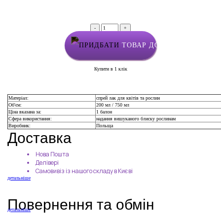
-
+
ТОВАР ДОДАНО У КОШИК
Купити в 1 клік
Матеріал:
спрей лак для квітів та рослин
Об'єм:
200 мл / 750 мл
Ціна вказана за:
1 балон
Сфера використання:
надання вишуканого блиску рослинам
Виробник:
Польща
Доставка
Нова Пошта
Делівері
Самовивіз із нашого складу в Києві
детальніше
Повернення та обмін
детальніше