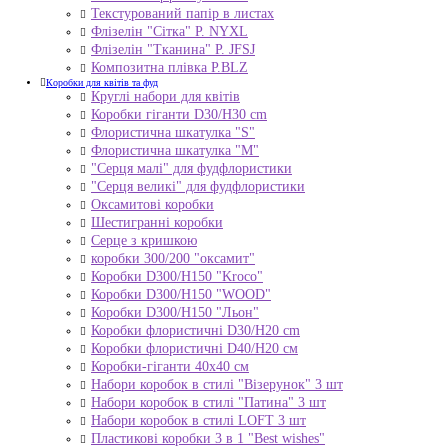
Текстурований папір в листах
Флізелін "Сітка" P. NYXL
Флізелін "Тканина" P. JFSJ
Композитна плівка Р.BLZ
Коробки для квітів та фуд
Круглі набори для квітів
Коробки гіганти D30/H30 cm
Флористична шкатулка "S"
Флористична шкатулка "М"
"Серця малі" для фудфлористики
"Серця великі" для фудфлористики
Оксамитові коробки
Шестигранні коробки
Серце з кришкою
коробки 300/200 "оксамит"
Коробки D300/H150 "Kroco"
Коробки D300/H150 "WOOD"
Коробки D300/H150 "Льон"
Коробки флористичні D30/H20 cm
Коробки флористичні D40/H20 cм
Коробки-гіганти 40x40 см
Набори коробок в стилі "Візерунок" 3 шт
Набори коробок в стилі "Патина" 3 шт
Набори коробок в стилі LOFT 3 шт
Пластикові коробки 3 в 1 "Best wishes"