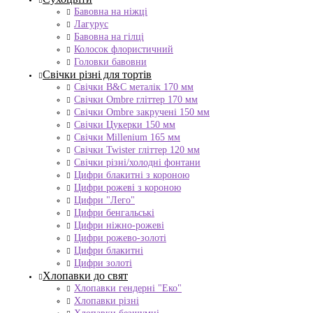
Бавовна на ніжці
Лагурус
Бавовна на гілці
Колосок флористичний
Головки бавовни
Свічки різні для тортів
Свічки B&C металік 170 мм
Свічки Ombre гліттер 170 мм
Свічки Ombre закручені 150 мм
Свічки Цукерки 150 мм
Свічки Millenium 165 мм
Свічки Twister гліттер 120 мм
Свічки різні/холодні фонтани
Цифри блакитні з короною
Цифри рожеві з короною
Цифри "Лего"
Цифри бенгальські
Цифри ніжно-рожеві
Цифри рожево-золоті
Цифри блакитні
Цифри золоті
Хлопавки до свят
Хлопавки гендерні "Еко"
Хлопавки різні