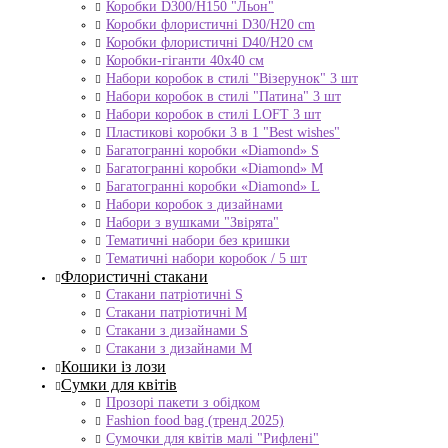
Коробки D300/H150 "Льон"
Коробки флористичні D30/H20 cm
Коробки флористичні D40/H20 cм
Коробки-гіганти 40x40 см
Набори коробок в стилі "Візерунок" 3 шт
Набори коробок в стилі "Патина" 3 шт
Набори коробок в стилі LOFT 3 шт
Пластикові коробки 3 в 1 "Best wishes"
Багатогранні коробки «Diamond» S
Багатогранні коробки «Diamond» M
Багатогранні коробки «Diamond» L
Набори коробок з дизайнами
Набори з вушками "Звірята"
Тематичні набори без кришки
Тематичні набори коробок / 5 шт
Флористичні стакани
Стакани патріотичні S
Стакани патріотичні М
Стакани з дизайнами S
Стакани з дизайнами М
Кошики із лози
Сумки для квітів
Прозорі пакети з обідком
Fashion food bag (тренд 2025)
Сумочки для квітів малі "Рифлені"