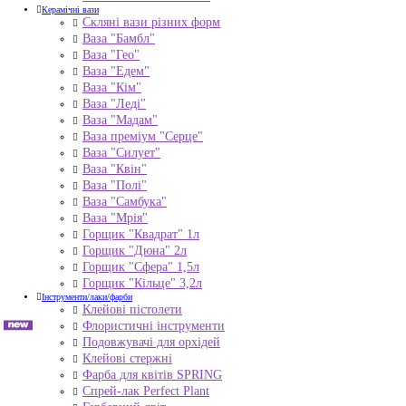
Керамічні вази
Скляні вази різних форм
Ваза "Бамбл"
Ваза "Гео"
Ваза "Едем"
Ваза "Кім"
Ваза "Леді"
Ваза "Мадам"
Ваза преміум "Серце"
Ваза "Силует"
Ваза "Квін"
Ваза "Полі"
Ваза "Самбука"
Ваза "Мрія"
Горщик "Квадрат" 1л
Горщик "Дюна" 2л
Горщик "Сфера" 1,5л
Горщик "Кільце" 3,2л
Інструменти/лаки/фарби
Клейові пістолети
Флористичні інструменти
Подовжувачі для орхідей
Клейові стержні
Фарба для квітів SPRING
Спрей-лак Perfect Plant