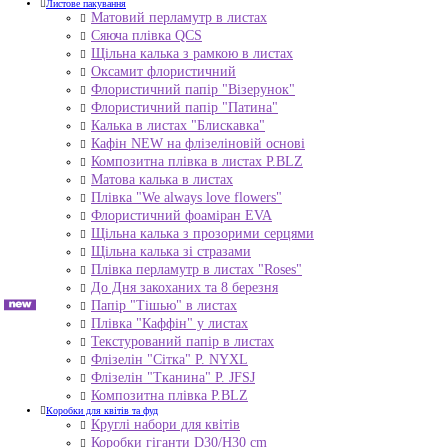
Листове пакування
Матовий перламутр в листах
Сяюча плівка QCS
Щільна калька з рамкою в листах
Оксамит флористичний
Флористичний папір "Візерунок"
Флористичний папір "Патина"
Калька в листах "Блискавка"
Кафін NEW на флізеліновій основі
Композитна плівка в листах Р.BLZ
Матова калька в листах
Плівка "We always love flowers"
Флористичний фоаміран EVA
Щільна калька з прозорими серцями
Щільна калька зі стразами
Плівка перламутр в листах "Roses"
До Дня закоханих та 8 березня
Папір "Тішью" в листах
Плівка "Каффін" у листах
Текстурований папір в листах
Флізелін "Сітка" P. NYXL
Флізелін "Тканина" P. JFSJ
Композитна плівка Р.BLZ
Коробки для квітів та фуд
Круглі набори для квітів
Коробки гіганти D30/H30 cm