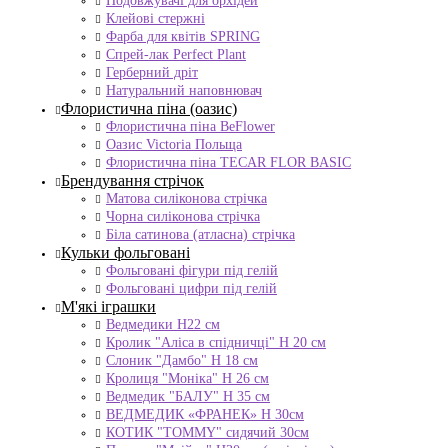
Подовжувачі для орхідей
Клейові стержні
Фарба для квітів SPRING
Спрей-лак Perfect Plant
Герберний дріт
Натуральний наповнювач
Флористична піна (оазис)
Флористична піна BeFlower
Оазис Victoria Польща
Флористична піна TECAR FLOR BASIC
Брендування стрічок
Матова силіконова стрічка
Чорна силіконова стрічка
Біла сатинова (атласна) стрічка
Кульки фольговані
Фольговані фігури під гелій
Фольговані цифри під гелій
М'які іграшки
Ведмедики H22 см
Кролик "Аліса в спідничці" Н 20 см
Слоник "Дамбо" Н 18 см
Кролиця "Моніка" Н 26 см
Ведмедик "БАЛУ" Н 35 см
ВЕДМЕДИК «ФРАНЕК» H 30см
КОТИК "ТОMMY" сидячий 30см