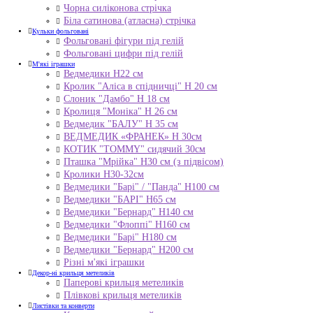
Чорна силіконова стрічка
Біла сатинова (атласна) стрічка
Кульки фольговані
Фольговані фігури під гелій
Фольговані цифри під гелій
М'які іграшки
Ведмедики H22 см
Кролик "Аліса в спідничці" Н 20 см
Слоник "Дамбо" Н 18 см
Кролиця "Моніка" Н 26 см
Ведмедик "БАЛУ" Н 35 см
ВЕДМЕДИК «ФРАНЕК» H 30см
КОТИК "ТОMMY" сидячий 30см
Пташка "Мрійка" Н30 см (з підвісом)
Кролики Н30-32см
Ведмедики "Барі" / "Панда" Н100 см
Ведмедики "БАРІ" Н65 см
Ведмедики "Бернард" Н140 см
Ведмедики "Флоппі" Н160 см
Ведмедики "Барі" Н180 см
Ведмедики "Бернард" Н200 см
Різні м'які іграшки
Декор-ні крильця метеликів
Паперові крильця метеликів
Плівкові крильця метеликів
Листівки та конверти