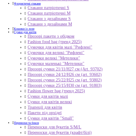
Флористичні стакани
Стакани патріотичні S
Стакани патріотичні М
Стакани з дизайнами S
Стакани з дизайнами М
Кошики із лози
Сумки для квітів
Прозорі пакети з обідком
Fashion food bag (тренд 2025)
Сумочки для квітів малі "Рифлені"
Сумочки для великі "Рифлені"
Сумочки великі "Метелики"
Сумочки маленькі "Метелики"
Прозорі сумки 21/11/H27 см (Art. 93702)
Прозорі сумки 24/12/Н26 см (art. 93602)
Прозорі сумки 25/22/Н25 см (art. 93802)
Прозорі сумки 25/15/Н30 см (art. 91803)
Fashion flower bag (тренд 2025)
Сумки для квітів малі
Сумки для квітів великі
Трапеції для квітів
Пакети під орхідеї
Сумки для квітів "Small"
Переноски та бокси
Переноски для букетів S/M/L
Переноски для букетів (крафт/білі)