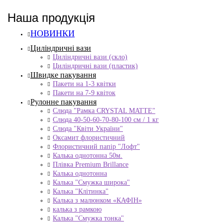
Наша продукція
НОВИНКИ
Циліндричні вази
Циліндричні вази (скло)
Циліндричні вази (пластик)
Швидке пакування
Пакети на 1-3 квітки
Пакети на 7-9 квіток
Рулонне пакування
Слюда "Рамка CRYSTAL MATTE"
Слюда 40-50-60-70-80-100 см / 1 кг
Слюда "Квіти України"
Оксамит флористичний
Флористичний папір "Лофт"
Калька однотонна 50м.
Плівка Premium Brillance
Калька однотонна
Калька "Смужка широка"
Калька "Клітинка"
Калька з малюнком «КАФІН»
калька з рамкою
Калька "Смужка тонка"