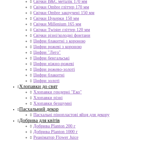
Свічки B&C металік 170 мм
Свічки Ombre гліттер 170 мм
Свічки Ombre закручені 150 мм
Свічки Цукерки 150 мм
Свічки Millenium 165 мм
Свічки Twister гліттер 120 мм
Свічки різні/холодні фонтани
Цифри блакитні з короною
Цифри рожеві з короною
Цифри "Лего"
Цифри бенгальські
Цифри ніжно-рожеві
Цифри рожево-золоті
Цифри блакитні
Цифри золоті
Хлопавки до свят
Хлопавки гендерні "Еко"
Хлопавки різні
Хлопавки безшумні
Пасхальний декор
Пасхальні пінопластові яйця для декору
Добрива для квітів
Добрива Planton 200 г
Добрива Planton 1000 г
Реаніматор Flower Juice