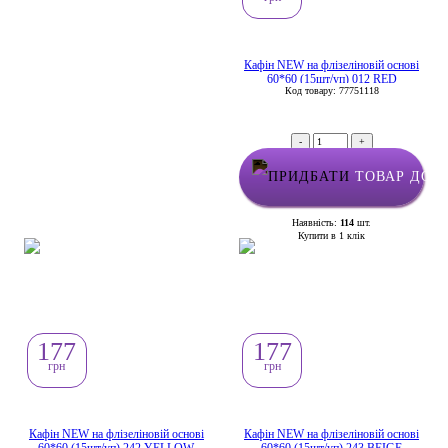
Кафін NEW на флізеліновій основі
60*60 (15шт/уп) 012 RED
Код товару: 77751118
-
+
ТОВАР ДОД
Наявність:
114
шт.
Купити в 1 клік
177
177
грн
грн
Кафін NEW на флізеліновій основі
Кафін NEW на флізеліновій основі