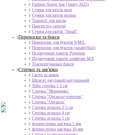
Fashion flower bag (тренд 2025)
Сумки для квітів малі
Сумки для квітів великі
Трапеції для квітів
Пакети під орхідеї
Сумки для квітів "Small"
Переноски та бокси
Переноски для букетів S/M/L
Переноски для букетів (крафт/білі)
Подарункові пакети Premium
Подарункові пакети крафтові M/S
Траспортувальні бокси
Стрічки та зав'язки
Скотч та анкор
Шпагат джутовий натуральний
Тейп стрічка 1,2 см
Стрічка "Мереживо"
Стрічка "Органза+однотон"
Стрічка "Органза"
Стрічка атласна 2,5 см
Стрічка атласна 4 см
Стрічка атласна 5 см
флористична зав'язка 5 мм
флористична зав'язка 10 мм
Стрічка поліпропіленова