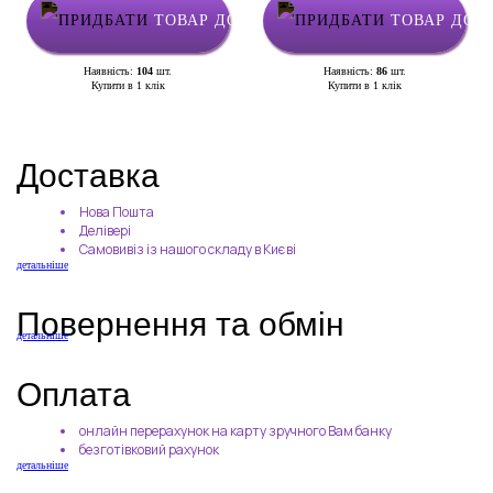
ТОВАР ДОДАНО У КОШИК
ТОВАР ДОД
Наявність:
104
шт.
Наявність:
86
шт.
Купити в 1 клік
Купити в 1 клік
Доставка
Нова Пошта
Делівері
Самовивіз із нашого складу в Києві
детальніше
Повернення та обмін
детальніше
Оплата
онлайн перерахунок на карту зручного Вам банку
безготівковий рахунок
детальніше