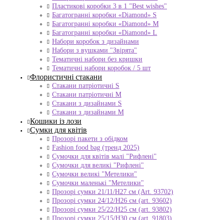
Пластикові коробки 3 в 1 "Best wishes"
Багатогранні коробки «Diamond» S
Багатогранні коробки «Diamond» M
Багатогранні коробки «Diamond» L
Набори коробок з дизайнами
Набори з вушками "Звірята"
Тематичні набори без кришки
Тематичні набори коробок / 5 шт
Флористичні стакани
Стакани патріотичні S
Стакани патріотичні М
Стакани з дизайнами S
Стакани з дизайнами М
Кошики із лози
Сумки для квітів
Прозорі пакети з обідком
Fashion food bag (тренд 2025)
Сумочки для квітів малі "Рифлені"
Сумочки для великі "Рифлені"
Сумочки великі "Метелики"
Сумочки маленькі "Метелики"
Прозорі сумки 21/11/H27 см (Art. 93702)
Прозорі сумки 24/12/Н26 см (art. 93602)
Прозорі сумки 25/22/Н25 см (art. 93802)
Прозорі сумки 25/15/Н30 см (art. 91803)