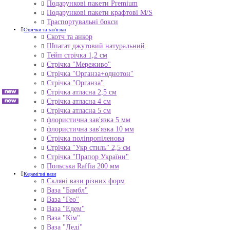
Подарункові пакети Premium
Подарункові пакети крафтові M/S
Траспортувальні бокси
Стрічки та зав'язки
Скотч та анкор
Шпагат джутовий натуральний
Тейп стрічка 1,2 см
Стрічка "Мереживо"
Стрічка "Органза+однотон"
Стрічка "Органза"
Стрічка атласна 2,5 см
Стрічка атласна 4 см
Стрічка атласна 5 см
флористична зав'язка 5 мм
флористична зав'язка 10 мм
Стрічка поліпропіленова
Стрічка "Укр стиль" 2,5 см
Стрічка "Прапор України"
Польська Raffia 200 мм
Керамічні вази
Скляні вази різних форм
Ваза "Бамбл"
Ваза "Гео"
Ваза "Едем"
Ваза "Кім"
Ваза "Леді"