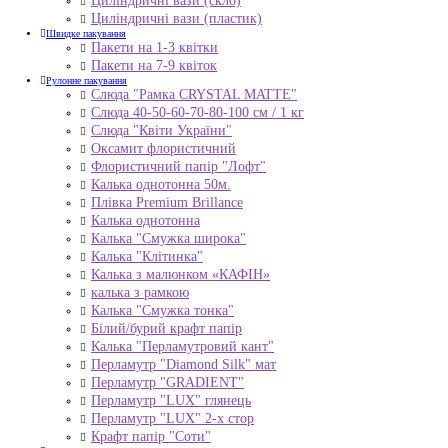
Циліндричні вази (скло)
Циліндричні вази (пластик)
Швидке пакування
Пакети на 1-3 квітки
Пакети на 7-9 квіток
Рулонне пакування
Слюда "Рамка CRYSTAL MATTE"
Слюда 40-50-60-70-80-100 см / 1 кг
Слюда "Квіти України"
Оксамит флористичний
Флористичний папір "Лофт"
Калька однотонна 50м.
Плівка Premium Brillance
Калька однотонна
Калька "Смужка широка"
Калька "Клітинка"
Калька з малюнком «КАФІН»
калька з рамкою
Калька "Смужка тонка"
Білий/бурий крафт папір
Калька "Перламутровий кант"
Перламутр "Diamond Silk" мат
Перламутр "GRADIENT"
Перламутр "LUX" глянець
Перламутр "LUX" 2-х стор
Крафт папір "Соти"