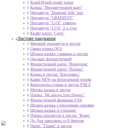
Білий/бурий крафт папір
Калька "Перламутровий кант"
Перламутр "Diamond Silk" мат
Перламутр "GRADIENT"
Перламутр "LUX" глянець
Перламутр "LUX" 2-х стор
Крафт папір "Соти"
Листове пакування
Матовий перламутр в листах
Сяюча плівка QCS
Щільна калька з рамкою в листах
Оксамит флористичний
Флористичний папір "Візерунок"
Флористичний папір "Патина"
Калька в листах "Блискавка"
Кафін NEW на флізеліновій основі
Композитна плівка в листах Р.BLZ
Матова калька в листах
Плівка "We always love flowers"
Флористичний фоаміран EVA
Щільна калька з прозорими серцями
Щільна калька зі стразами
Плівка перламутр в листах "Roses"
До Дня закоханих та 8 березня
Папір "Тішью" в листах