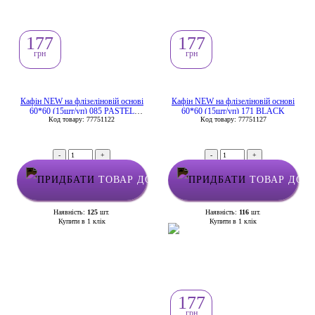
177
177
грн
грн
Кафін NEW на флізеліновій основі
Кафін NEW на флізеліновій основі
60*60 (15шт/уп) 085 PASTEL
60*60 (15шт/уп) 171 BLACK
Код товару: 77751122
Код товару: 77751127
GREEN
-
+
-
+
ТОВАР ДОДАНО У КОШИК
ТОВАР ДОД
Наявність:
125
шт.
Наявність:
116
шт.
Купити в 1 клік
Купити в 1 клік
177
грн