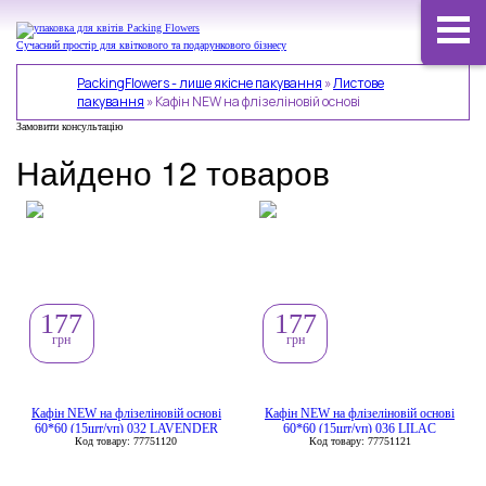
Сучасний простір для квіткового та подарункового бізнесу
PackingFlowers - лише якісне пакування
»
Листове
пакування
»
Кафін NEW на флізеліновій основі
Замовити консультацію
Найдено 12 товаров
177
177
грн
грн
Кафін NEW на флізеліновій основі
Кафін NEW на флізеліновій основі
60*60 (15шт/уп) 032 LAVENDER
60*60 (15шт/уп) 036 LILAC
Код товару: 77751120
Код товару: 77751121