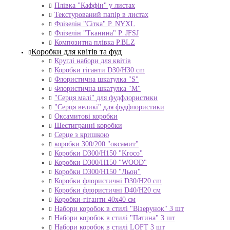
Плівка "Каффін" у листах
Текстурований папір в листах
Флізелін "Сітка" P. NYXL
Флізелін "Тканина" P. JFSJ
Композитна плівка Р.BLZ
Коробки для квітів та фуд
Круглі набори для квітів
Коробки гіганти D30/H30 cm
Флористична шкатулка "S"
Флористична шкатулка "М"
"Серця малі" для фудфлористики
"Серця великі" для фудфлористики
Оксамитові коробки
Шестигранні коробки
Серце з кришкою
коробки 300/200 "оксамит"
Коробки D300/H150 "Kroco"
Коробки D300/H150 "WOOD"
Коробки D300/H150 "Льон"
Коробки флористичні D30/H20 cm
Коробки флористичні D40/H20 cм
Коробки-гіганти 40x40 см
Набори коробок в стилі "Візерунок" 3 шт
Набори коробок в стилі "Патина" 3 шт
Набори коробок в стилі LOFT 3 шт