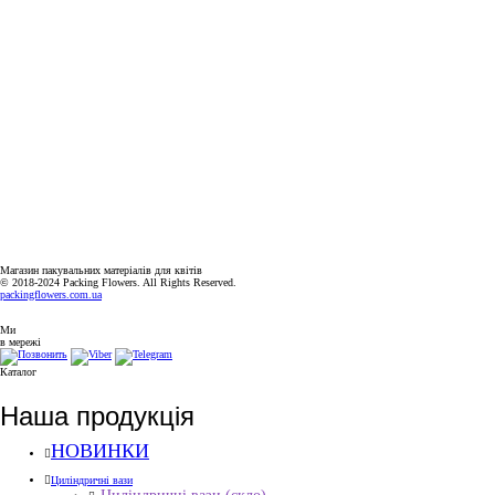
КИЇВСЬКА ОБЛАСТЬ, МІСТО СОФІЇВСЬКА БОРЩАГІВКА,
ВУЛИЦЯ КИЇВСЬКА, 2А
+38(063)526-99-49
PACKINGFLOWERS@UKR.NET
ГРАФІК РОБОТИ
ПН-ПТ: 9:00-18:00
СБ-НД: ВИХІДНИЙ
Магазин пакувальних матеріалів для квітів
© 2018-2024 Packing Flowers. All Rights Reserved.
packingflowers.com.ua
Ми
в мережі
Каталог
Наша продукція
НОВИНКИ
Циліндричні вази