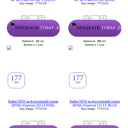
60*60 (15шт/уп) 242 YELLOW
60*60 (15шт/уп) 243 BEIGE
Код товару: 77751128
Код товару: 77751129
-
+
-
+
ТОВАР ДОДАНО У КОШИК
ТОВАР ДОД
Наявність:
111
шт.
Наявність:
105
шт.
Купити в 1 клік
Купити в 1 клік
177
177
грн
грн
Кафін NEW на флізеліновій основі
Кафін NEW на флізеліновій основі
60*60 (15шт/уп) 165 LT.PINK
60*60 (15шт/уп) 131 LT. BLUE
Код товару: 77751126
Код товару: 77751124
-
+
-
+