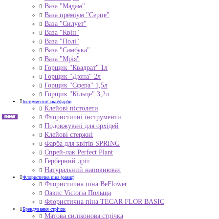
Ваза "Мадам"
Ваза преміум "Серце"
Ваза "Силует"
Ваза "Квін"
Ваза "Полі"
Ваза "Самбука"
Ваза "Мрія"
Горщик "Квадрат" 1л
Горщик "Дюна" 2л
Горщик "Сфера" 1,5л
Горщик "Кільце" 3,2л
Інструменти/лаки/фарби
Клейові пістолети
Флористичні інструменти
Подовжувачі для орхідей
Клейові стержні
Фарба для квітів SPRING
Спрей-лак Perfect Plant
Герберний дріт
Натуральний наповнювач
Флористична піна (оазис)
Флористична піна BeFlower
Оазис Victoria Польща
Флористична піна TECAR FLOR BASIC
Брендування стрічок
Матова силіконова стрічка