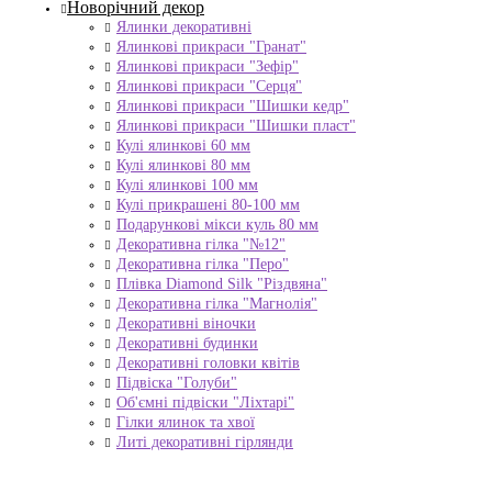
Новорічний декор
Ялинки декоративні
Ялинкові прикраси "Гранат"
Ялинкові прикраси "Зефір"
Ялинкові прикраси "Серця"
Ялинкові прикраси "Шишки кедр"
Ялинкові прикраси "Шишки пласт"
Кулі ялинкові 60 мм
Кулі ялинкові 80 мм
Кулі ялинкові 100 мм
Кулі прикрашені 80-100 мм
Подарункові мікси куль 80 мм
Декоративна гілка "№12"
Декоративна гілка "Перо"
Плівка Diamond Silk "Різдвяна"
Декоративна гілка "Магнолія"
Декоративні віночки
Декоративні будинки
Декоративні головки квітів
Підвіска "Голуби"
Об'ємні підвіски "Ліхтарі"
Гілки ялинок та хвої
Литі декоративні гірлянди