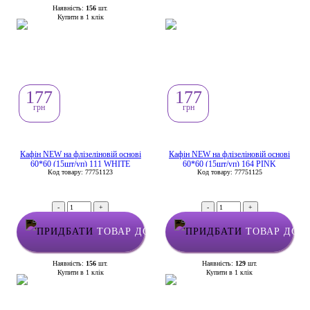
Наявність:
156
шт.
Купити в 1 клік
177
177
грн
грн
Кафін NEW на флізеліновій основі
Кафін NEW на флізеліновій основі
60*60 (15шт/уп) 111 WHITE
60*60 (15шт/уп) 164 PINK
Код товару: 77751123
Код товару: 77751125
-
+
-
+
ТОВАР ДОДАНО У КОШИК
ТОВАР ДОД
Наявність:
156
шт.
Наявність:
129
шт.
Купити в 1 клік
Купити в 1 клік