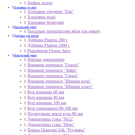
Цифри золоті
Хлопавки до свят
Хлопавки гендерні "Еко"
Хлопавки різні
Хлопавки безшумні
Пасхальний декор
Пасхальні пінопластові яйця для декору
Добрива для квітів
Добрива Planton 200 г
Добрива Planton 1000 г
Реаніматор Flower Juice
Новорічний декор
Ялинки декоративні
Ялинкові прикраси "Гранат"
Ялинкові прикраси "Зефір"
Ялинкові прикраси "Серця"
Ялинкові прикраси "Шишки кедр"
Ялинкові прикраси "Шишки пласт"
Кулі ялинкові 60 мм
Кулі ялинкові 80 мм
Кулі ялинкові 100 мм
Кулі прикрашені 80-100 мм
Подарункові мікси куль 80 мм
Декоративна гілка "№12"
Декоративна гілка "Перо"
Плівка Diamond Silk "Різдвяна"