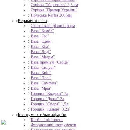
Стрічка "Укр стиль" 2,5 см
Стрічка "Прапор України"
Польська Raffia 200 мм
Керамічні вази
Скляні вази різних форм
Ваза "Бамбл"
Ваза "Гео"
Ваза "Едем"
Ваза "Кім"
Ваза "Леді"
Ваза "Мадам"
Ваза преміум "Серце"
Ваза "Силует"
Ваза "Квін"
Ваза "Полі"
Ваза "Самбука"
Ваза "Мрія"
Горщик "Квадрат" 1л
Горщик "Дюна" 2л
Горщик "Сфера" 1,5л
Горщик "Кільце" 3,2л
Інструменти/лаки/фарби
Клейові пістолети
Флористичні інструменти