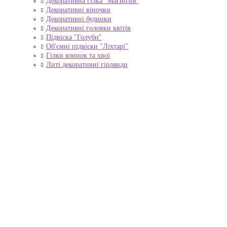
Декоративна гілка "Магнолія"
Декоративні віночки
Декоративні будинки
Декоративні головки квітів
Підвіска "Голуби"
Об'ємні підвіски "Ліхтарі"
Гілки ялинок та хвої
Литі декоративні гірлянди