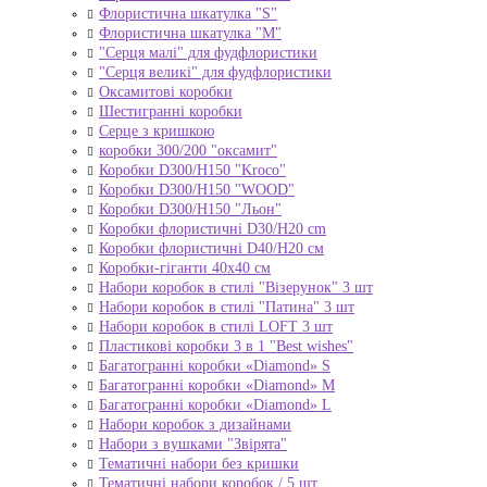
Флористична шкатулка "S"
Флористична шкатулка "М"
"Серця малі" для фудфлористики
"Серця великі" для фудфлористики
Оксамитові коробки
Шестигранні коробки
Серце з кришкою
коробки 300/200 "оксамит"
Коробки D300/H150 "Kroco"
Коробки D300/H150 "WOOD"
Коробки D300/H150 "Льон"
Коробки флористичні D30/H20 cm
Коробки флористичні D40/H20 cм
Коробки-гіганти 40x40 см
Набори коробок в стилі "Візерунок" 3 шт
Набори коробок в стилі "Патина" 3 шт
Набори коробок в стилі LOFT 3 шт
Пластикові коробки 3 в 1 "Best wishes"
Багатогранні коробки «Diamond» S
Багатогранні коробки «Diamond» M
Багатогранні коробки «Diamond» L
Набори коробок з дизайнами
Набори з вушками "Звірята"
Тематичні набори без кришки
Тематичні набори коробок / 5 шт