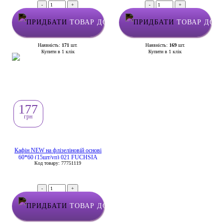
-
+
-
+
ТОВАР ДОДАНО У КОШИК
ТОВАР ДОД
Наявність:
171
шт.
Наявність:
169
шт.
Купити в 1 клік
Купити в 1 клік
177
грн
Кафін NEW на флізеліновій основі
60*60 (15шт/уп) 021 FUCHSIA
Код товару: 77751119
-
+
ТОВАР ДОДАНО У КОШИК