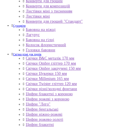
Конверти для грошей
Конверти для композицій
Листівки міні з тисненням
Листівки міні
Конверти для грошей "Стандарт"
Сухоцвіти
Бавовна на ніжці
Лагурус
Бавовна на гілці
Колосок флористичний
Головки бавовни
Свічки різні для тортів
Свічки B&C металік 170 мм
Свічки Ombre гліттер 170 мм
Свічки Ombre закручені 150 мм
Свічки Цукерки 150 мм
Свічки Millenium 165 мм
Свічки Twister гліттер 120 мм
Свічки різні/холодні фонтани
Цифри блакитні з короною
Цифри рожеві з короною
Цифри "Лего"
Цифри бенгальські
Цифри ніжно-рожеві
Цифри рожево-золоті
Цифри блакитні