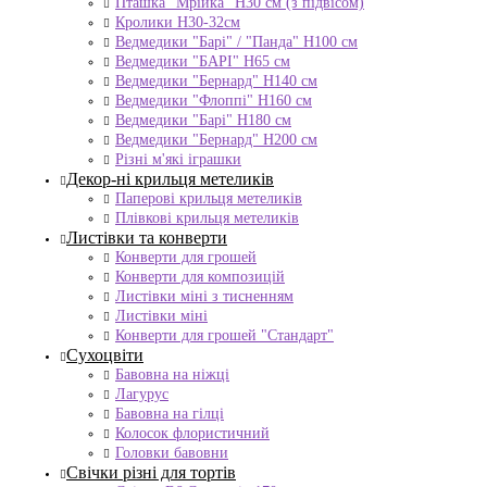
Пташка "Мрійка" Н30 см (з підвісом)
Кролики Н30-32см
Ведмедики "Барі" / "Панда" Н100 см
Ведмедики "БАРІ" Н65 см
Ведмедики "Бернард" Н140 см
Ведмедики "Флоппі" Н160 см
Ведмедики "Барі" Н180 см
Ведмедики "Бернард" Н200 см
Різні м'які іграшки
Декор-ні крильця метеликів
Паперові крильця метеликів
Плівкові крильця метеликів
Листівки та конверти
Конверти для грошей
Конверти для композицій
Листівки міні з тисненням
Листівки міні
Конверти для грошей "Стандарт"
Сухоцвіти
Бавовна на ніжці
Лагурус
Бавовна на гілці
Колосок флористичний
Головки бавовни
Свічки різні для тортів